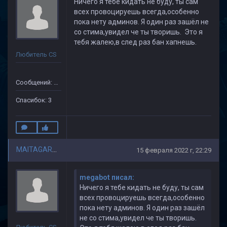
Ничего я тебе кидать не буду, ты сам
всех провоцируешь всегда,особенно
пока нету админов. Я один раз зашёл не
со стима,увидел че ты творишь. Это я
тебя жалею,в след раз бан хапнешь.
Любитель CS
Сообщений: 41
Спасибок: 3
MAITAGARRIEN
15 февраля 2022 г, 22:29
megabot писал:
Ничего я тебе кидать не буду, ты сам
всех провоцируешь всегда,особенно
пока нету админов. Я один раз зашёл
не со стима,увидел че ты творишь.