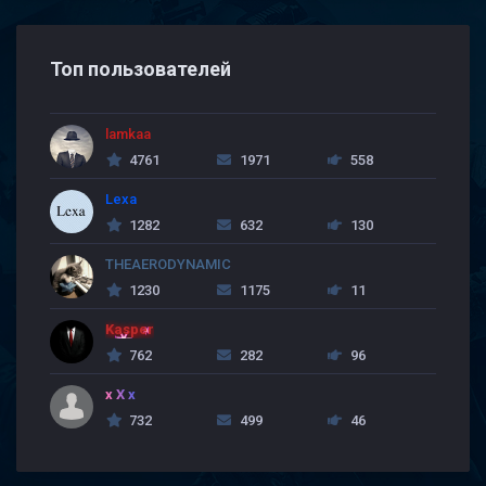
Топ пользователей
lamkaa
4761
1971
558
Lexa
1282
632
130
THEAERODYNAMIC
1230
1175
11
Kasper
762
282
96
x X x
732
499
46