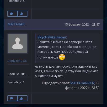
Спасибок: 4
MAITAGARRIEN
15 февраля 2022 г, 23:47
BkycH9wka писал:
Защита ? я была на сервере в этот
момент , твоя жалоба это очередное
нытье , ты сам провоцируешь ,а
потом ноешь
Любитель CS
ну пусть другие посмотрят админы, кто
ноет, там не по существу бан. видно что
Сообщений: 110
он кикает и мутит.
Спасибок: 1
Отредактировал:
MAITAGARRIEN
, 15
февраля 2022 г, 23:50