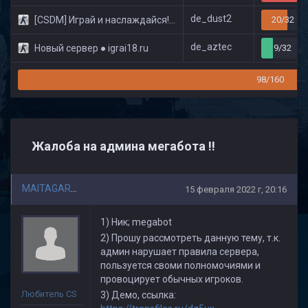
de_dust2
[CSDM] Играй и наслаждайся! © Classic
20/32
de_aztec
Новый сервер ● igrai18.ru
9/32
98/160
Жалоба на админа мегабота !!
MAITAGARRIEN
15 февраля 2022 г, 20:16
1) Ник; megabot
2) Прошу рассмотреть данную тему, т.к.
админ нарушает правила сервера,
пользуется своми полномочиями и
провоцирует обычных игроков.
Любитель CS
3) Демо, ссылка: