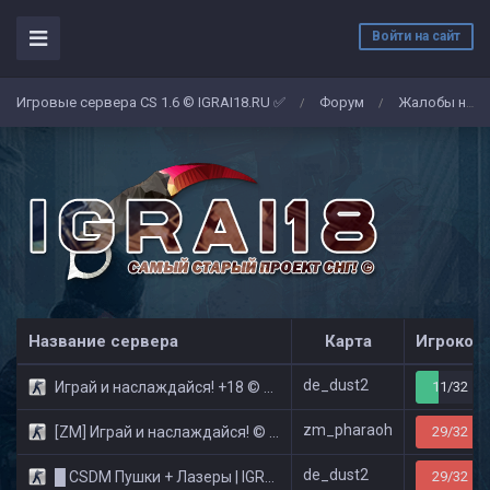
Войти на сайт
Игровые сервера CS 1.6 © IGRAI18.RU ✅
Форум
Жалобы на админов/игроков
/
/
Название сервера
Карта
Игроков
de_dust2
Играй и наслаждайся! +18 © Public
11/32
zm_pharaoh
[ZM] Играй и наслаждайся! © Zombie Show
29/32
de_dust2
█ CSDM Пушки + Лазеры | IGRAI18.RU ツ █
29/32