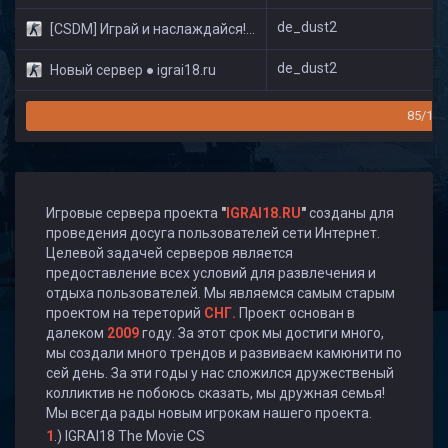
de_dust2
[CSDM] Играй и наслаждайся! © Classic
de_dust2
Новый сервер ● igrai18.ru
85/160
Игровые сервера проекта
"
IGRAI18.RU
"
созданы для
проведения досуга пользователей сети Интернет.
Целевой задачей серверов является
предоставление всех условий для развлечения и
отдыха пользователей. Мы являемся самым старым
проектом на тереторий
СНГ.
Проект основан в
далеком
2009
году. За этот срок мы достиги много,
мы создали много трендов и развиваем камюнити по
сей день. За эти годы у нас сложился дружественый
колликтив не побоюсь сказать, мы дружная семья!
Мы всегда рады новым игрокам нашего проекта.
1
.) IGRAI18 The Movie CS