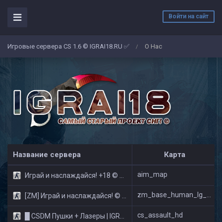
Войти на сайт
Игровые сервера CS 1.6 © IGRAI18.RU ✅
О Нас
/
Название сервера
Карта
aim_map
Играй и наслаждайся! +18 © Public
zm_base_human_lg_new_v2
[ZM] Играй и наслаждайся! © Zombie Show
cs_assault_hd
█ CSDM Пушки + Лазеры | IGRAI18.RU ツ █