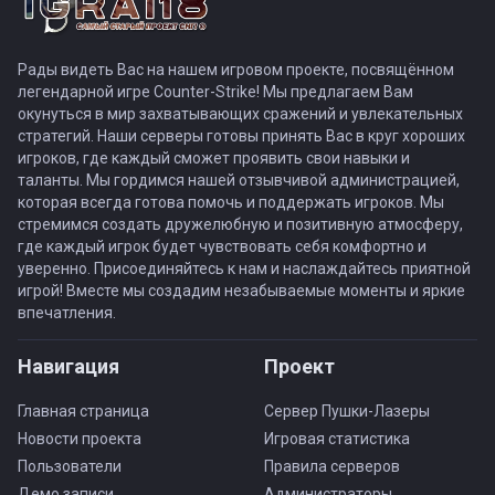
Рады видеть Вас на нашем игровом проекте, посвящённом
легендарной игре Counter-Strike! Мы предлагаем Вам
окунуться в мир захватывающих сражений и увлекательных
стратегий. Наши серверы готовы принять Вас в круг хороших
игроков, где каждый сможет проявить свои навыки и
таланты. Мы гордимся нашей отзывчивой администрацией,
которая всегда готова помочь и поддержать игроков. Мы
стремимся создать дружелюбную и позитивную атмосферу,
где каждый игрок будет чувствовать себя комфортно и
уверенно. Присоединяйтесь к нам и наслаждайтесь приятной
игрой! Вместе мы создадим незабываемые моменты и яркие
впечатления.
Навигация
Проект
Главная страница
Сервер Пушки-Лазеры
Новости проекта
Игровая статистика
Пользователи
Правила серверов
Демо записи
Администраторы