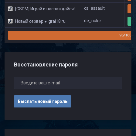
cs_assault
[CSDM] Играй и наслаждайся! © Classic
20
de_nuke
Новый сервер ● igrai18.ru
9
96/160
Восстановление пароля