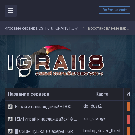
Войти на сайт
Игровые сервера CS 1.6 © IGRAI18.RU ✅
Восстановление пароля
/
Название сервера
Карта
Игр
de_dust2
Играй и наслаждайся! +18 © Public
21
zm_orange
[ZM] Играй и наслаждайся! © Zombie Show
29
hnsbg_4ever_fixed
█ CSDM Пушки + Лазеры | IGRAI18.RU ツ █
17