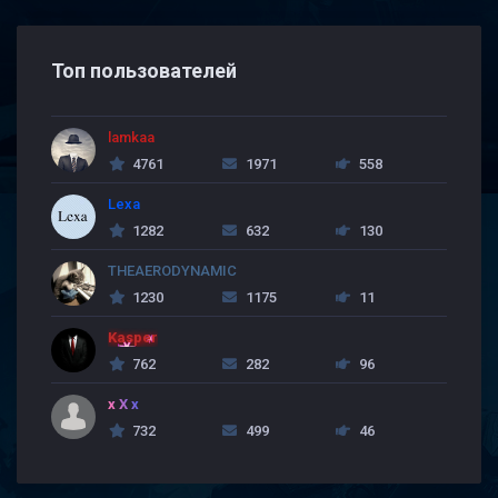
Топ пользователей
lamkaa
4761
1971
558
Lexa
1282
632
130
THEAERODYNAMIC
1230
1175
11
Kasper
762
282
96
x X x
732
499
46