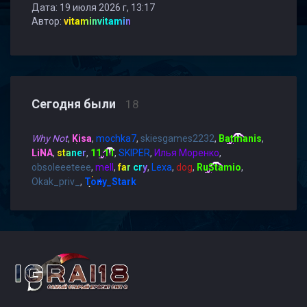
Дата: 19 июля 2026 г, 13:17
Автор:
vitaminvitamin
Сегодня были
18
Why Not
,
Kisa
,
mochka7
,
skiesgames2232
,
Batmanis
,
LiNA
,
staner
,
11 11
,
SKIPER
,
Илья Моренко
,
obsoleeeteee
,
mell
,
far cry
,
Lexa
,
dog
,
RuStamio
,
Okak_priv_
,
Tony_Stark