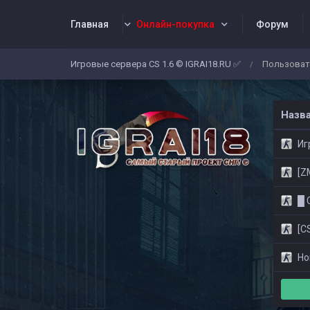
Главная
Онлайн-покупка
Форум
Игровые сервера CS 1.6 © IGRAI18.RU ✅
Пользоват
/
Заявки
Жалобы
Админы
Со
Назв
Игр
[ZM]
█ CS
[CS
Нов