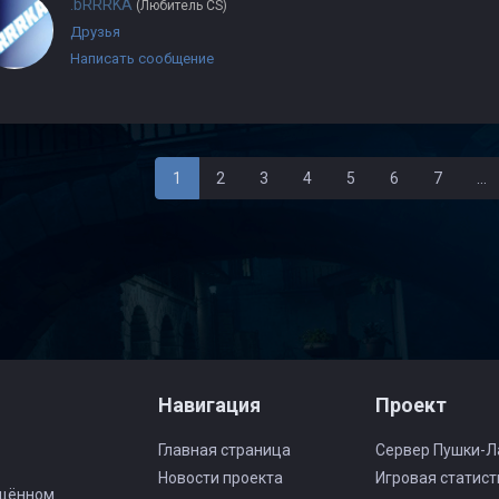
.bRRRKA
(Любитель CS)
Друзья
Написать сообщение
1
2
3
4
5
6
7
...
Навигация
Проект
Главная страница
Сервер Пушки-Л
Новости проекта
Игровая статист
ящённом