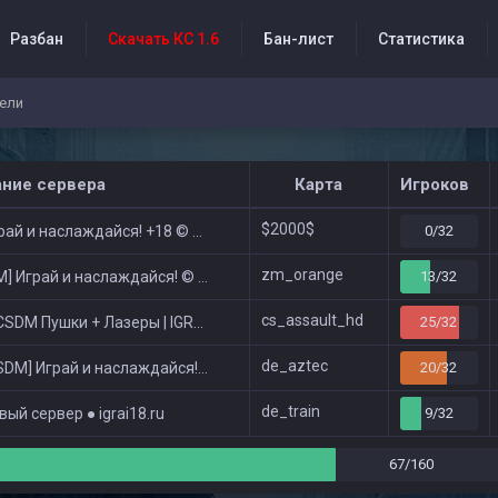
Разбан
Скачать КС 1.6
Бан-лист
Статистика
ели
бытия проекта
ание сервера
Карта
Игроков
$2000$
ай и наслаждайся! +18 © Public
0/32
zm_orange
 Играй и наслаждайся! © Zombie Show
13/32
cs_assault_hd
DM Пушки + Лазеры | IGRAI18.RU ツ █
25/32
de_aztec
DM] Играй и наслаждайся! © Classic
20/32
de_train
ый сервер ● igrai18.ru
9/32
67/160