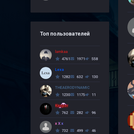
Топ пользователей
lamkaa
4761
1971
558
Lexa
1282
632
130
THEAERODYNAMIC
1230
1175
11
Kasper
762
282
96
x X x
732
499
46