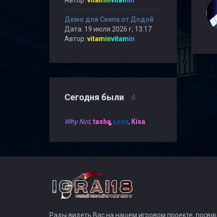
Автор:
vitaminvitamin
Демо для Скипа от Додой
Дата: 19 июля 2026 г, 13:17
Автор:
vitaminvitamin
Сегодня были
4
Why Not
,
tasha
,
Lexa
,
Kisa
Рады видеть Вас на нашем игровом проекте, посв