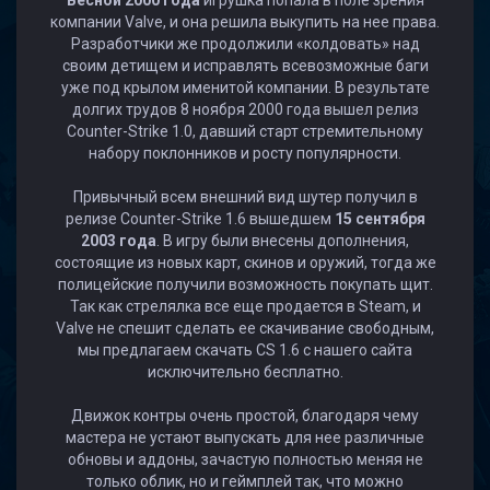
Весной 2000 года
игрушка попала в поле зрения
компании Valve, и она решила выкупить на нее права.
Разработчики же продолжили «колдовать» над
своим детищем и исправлять всевозможные баги
уже под крылом именитой компании. В результате
долгих трудов 8 ноября 2000 года вышел релиз
Counter-Strike 1.0, давший старт стремительному
набору поклонников и росту популярности.
Привычный всем внешний вид шутер получил в
релизе Counter-Strike 1.6 вышедшем
15 сентября
2003 года
. В игру были внесены дополнения,
состоящие из новых карт, скинов и оружий, тогда же
полицейские получили возможность покупать щит.
Так как стрелялка все еще продается в Steam, и
Valve не спешит сделать ее скачивание свободным,
мы предлагаем скачать CS 1.6 с нашего сайта
исключительно бесплатно.
Движок контры очень простой, благодаря чему
мастера не устают выпускать для нее различные
обновы и аддоны, зачастую полностью меняя не
только облик, но и геймплей так, что можно