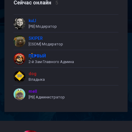
Сейчас онлайн
5
kuLI
[PB] Модератор
SKIPER
[CSDM] Модератор
ПЕРВЫЙ
2-й Зам Главного Админа
dog
Владыка
mell
[PB] Администратор