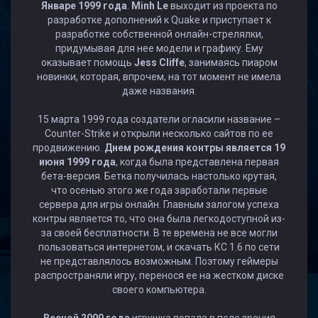
Январе 1999 года
.
Minh Le
выходит из проекта по
разработке дополнений к Quake и приступает к
разработке собственной онлайн-стрелялки,
придумывая для нее модели и графику. Ему
оказывает помощь
Jess Cliffe
, занимаясь пиаром
новинки, которая, впрочем, на тот момент не имела
даже названия.
15 марта 1999 года создатели огласили название –
Counter-Strike и открыли несколько сайтов по ее
продвижению.
Днем рождения контры является 19
июня 1999 года
, когда была представлена первая
бета-версия. Бетка получилась настолько крутая,
что осенью этого же года заработали первые
сервера для игры онлайн. Главным залогом успеха
контры является то, что она была легкодоступной из-
за своей бесплатности. В те времена не все могли
пользоваться интернетом, и скачать КС 1.6 по сети
не представлялось возможным. Поэтому геймеры
распространяли игру, перенося ее на жестком диске
своего компьютера.