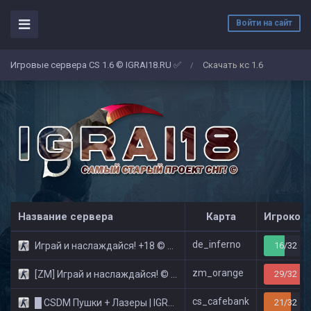
Войти на сайт
Игровые сервера CS 1.6 © IGRAI18.RU ✅
Скачать кс 1.6
/
Название сервера
Карта
Игроков
de_inferno
Играй и наслаждайся! +18 © Public
16/32
zm_orange
[ZM] Играй и наслаждайся! © Zombie Show
29/32
cs_cafebank
█ CSDM Пушки + Лазеры | IGRAI18.RU ツ █
21/32