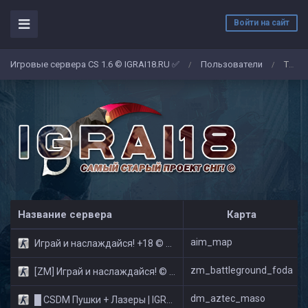
Войти на сайт
Игровые сервера CS 1.6 © IGRAI18.RU ✅
Пользователи
THEAERODYNAMIC
/
/
Название сервера
Карта
aim_map
Играй и наслаждайся! +18 © Public
zm_battleground_foda
[ZM] Играй и наслаждайся! © Zombie Show
dm_aztec_maso
█ CSDM Пушки + Лазеры | IGRAI18.RU ツ █