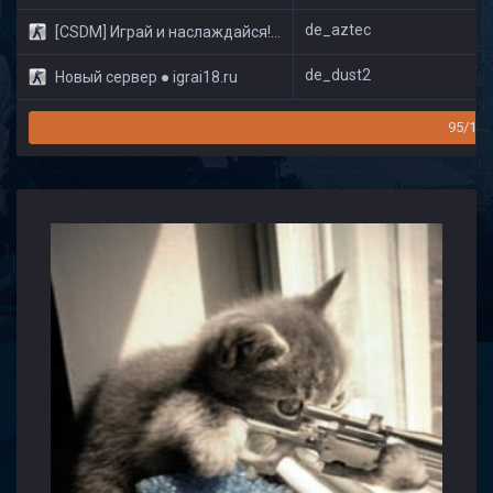
de_aztec
[CSDM] Играй и наслаждайся! © Classic
de_dust2
Новый сервер ● igrai18.ru
95/160