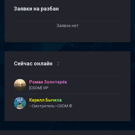
Заявки на разбан
Заявок нет
Сейчас онлайн
2
Роман Золотарёв
[CSDM] VIP
Кирилл Бычков
~Смотритель~CSDM ©