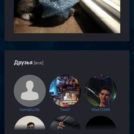
Друзья
[все]
HeHaBuCtb
TwisT
Vlad12389