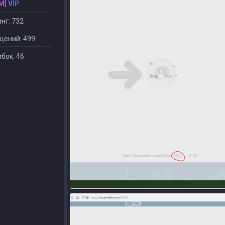
M] VIP
нг: 732
щений: 499
бок: 46