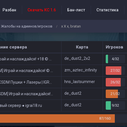
Разбан
Скачать КС 1.6
Бан-лист
Статистика
Жалобы на админов/игроков
x X x, bratan
/
бытия проекта
ание сервера
Карта
Игроков
de_dust2_2x2
ай и наслаждайся! +18 © Public
4/32
zm_aztec_infinity
 Играй и наслаждайся! © Zombie Show
27/32
hns_lastsummer
DM Пушки + Лазеры | IGRAI18.RU ツ █
26/32
de_dust2
DM] Играй и наслаждайся! © Classic
21/32
de_dust2
ый сервер ● igrai18.ru
9/32
87/160