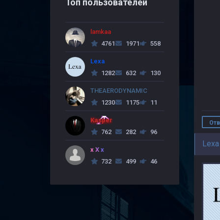
Топ пользователей
lamkaa
4761
1971
558
Lexa
1282
632
130
THEAERODYNAMIC
1230
1175
11
Kasper
Отв
762
282
96
Lexa
x X x
732
499
46