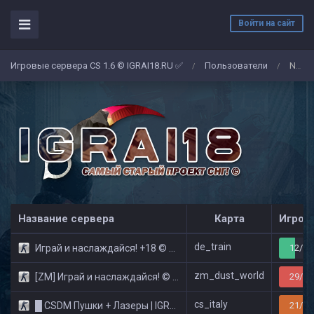
Войти на сайт
Игровые сервера CS 1.6 © IGRAI18.RU ✅
Пользователи
No Name
/
/
Название сервера
Карта
Игрок
de_train
Играй и наслаждайся! +18 © Public
12/32
zm_dust_world
[ZM] Играй и наслаждайся! © Zombie Show
29/32
cs_italy
█ CSDM Пушки + Лазеры | IGRAI18.RU ツ █
21/32