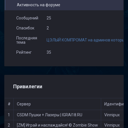
Активность на форуме
Сообщений
25
Спасибок
2
Последняя
ЦЭЛЫЙ КОМПРОМАТ на админов которые пле
тема
Рейтинг
35
Привилегии
#
Сервер
Идентифика
1
CSDM Пушки + Лазеры | IGRAI18.RU
Vinnipux
2
[ZM] Играй и наслаждайся! © Zombie Show
Vinnipux