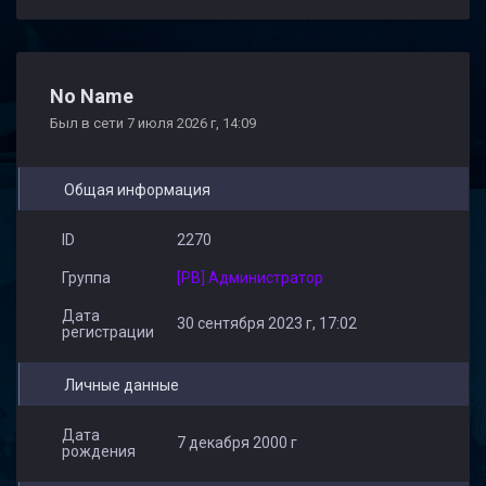
Dianavaska3366
ILONA
smetanka
No Name
Был в сети 7 июля 2026 г, 14:09
Общая информация
Vikos
Fury1111 YouTube
Andrey67
ID
2270
Группа
[PB] Администратор
Дата
30 сентября 2023 г, 17:02
регистрации
Личные данные
Дата
7 декабря 2000 г
рождения