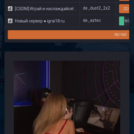
de_dust2_2x2
[CSDM] Играй и наслаждайся! © Classic
22/32
de_aztec
Новый сервер ● igrai18.ru
9/32
93/160