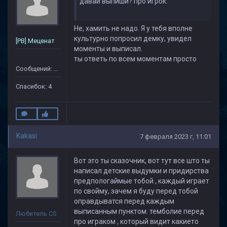
давай выпиши? про игрок.
Не, хамить не надо. Я у тебя вполне
культурно попросил демку, увидел
[PB] Меценат
моменты и выписал.
ты ответь по всем моментам просто
Сообщений: 79
Спасибок: 4
Kakasi
7 февраля 2023 г, 11:01
Вот это ты сказочник, вот тут все што ты
написал детские выдумки и придирства
предпологаймые тобой , каждый играет
по свойму, зачем я буду перед тобой
оправдыватся перед каждым
выписанным пунктом. темболие перед
Любитель CS
про играком , который видит какието