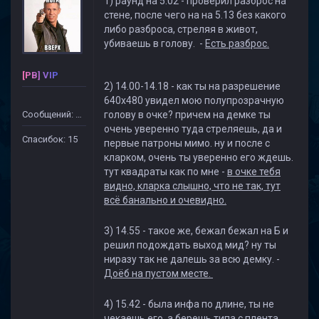
1) раунд на 5.02 - проверил разброс на
стене, после чего на на 5.13 без какого
либо разброса, стреляя в живот,
убиваешь в голову. -
Есть разброс.
[PB] VIP
2) 14.00-14.18 - как ты на разрешение
640х480 увидел мою полупрозрачную
Сообщений: 115
голову в очке? причем на демке ты
очень уверенно туда стреляешь, да и
Спасибок: 15
первые патроны мимо. ну и после с
кларком, очень ты уверенно его ждешь.
тут квадраты как по мне -
в очке тебя
видно, кларка слышно, что не так, тут
всё банально и очевидно.
3) 14.55 - такое же, бежал бежал на Б и
решил подождать выход мид? ну ты
ниразу так не далешь за всю демку. -
Доёб на пустом месте.
4) 15.42 - была инфа по длине, ты не
чекаешь его, а берешь типа с плента,