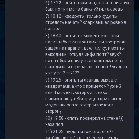
6) 17.22 - опять таки квадраты твои. звук
был, но тип мог в банку уйти, так ведь
7) 18.12 - квадраты. только куда ты
стрелять начать? кларк вышел ровно в
прицел
8) 18.40 - вот и тот момент, который
палит тебя с квадратами. ты пострелял,
зашел на парапет, взял хилку, и вот ты
выходишь...откуда инфа по тт? звук?
нет. тт были внизу под плентом, но ты
выходишь и стреляешь в плент! угадать
инфу по 2 тт????
9) 19.25 - опять ты ловишь выход с
квадратами,а что с прицелом? уже 3
или 4 момент, который только я
выписываю у тебя прицел при выходе
модельки резко отдергивается в
сторону..
10) 19.58 - опять проверил на стене?))
хаха лол
11) 21.22 - куда ты там стрелял??
хитбоксов не было, а через секунду