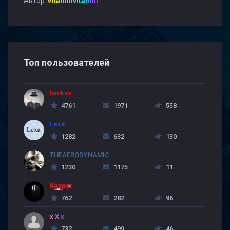
Автор:
vitaminvitamin
Топ пользователей
lamkaa
4761
1971
558
Lexa
1282
632
130
THEAERODYNAMIC
1230
1175
11
Kasper
762
282
96
x X x
732
499
46