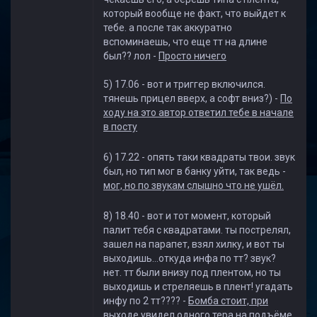
который вообще не факт, что выйдет к
тебе. а после так аккуратно
вспоминаешь, что еще тт на длине
был?? лол -
Просто ничего
5) 17.06 - вот и триггер включился.
тянешь прицел вверх, а софт вниз?) -
По
ходу на это автор ответил тебе в начале
в посту
6) 17.22 - опять таки квадраты твои. звук
был, но тип мог в банку уйти, так ведь -
мог, но по звукам слышно что не ушёл.
8) 18.40 - вот и тот момент, который
палит тебя с квадратами. ты пострелял,
зашел на парапет, взял хилку, и вот ты
выходишь...откуда инфа по тт? звук?
нет. тт были внизу под плентом, но ты
выходишь и стреляешь в плент! угадать
инфу по 2 тт???? -
Бомба стоит, при
выходе увидел одного тера на подъёме