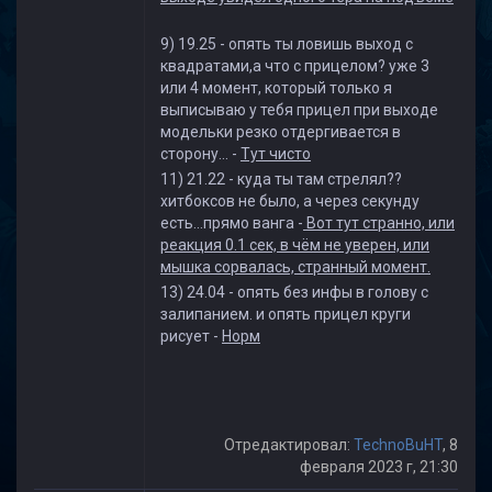
9) 19.25 - опять ты ловишь выход с
квадратами,а что с прицелом? уже 3
или 4 момент, который только я
выписываю у тебя прицел при выходе
модельки резко отдергивается в
сторону... -
Тут чисто
11) 21.22 - куда ты там стрелял??
хитбоксов не было, а через секунду
есть...прямо ванга -
Вот тут странно, или
реакция 0.1 сек, в чём не уверен, или
мышка сорвалась, странный момент.
13) 24.04 - опять без инфы в голову с
залипанием. и опять прицел круги
рисует -
Норм
Отредактировал:
TechnoBuHT
, 8
февраля 2023 г, 21:30