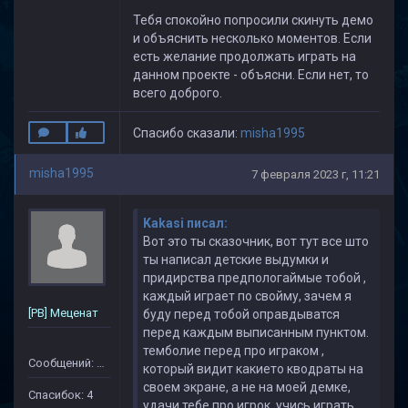
Тебя спокойно попросили скинуть демо
и объяснить несколько моментов. Если
есть желание продолжать играть на
данном проекте - объясни. Если нет, то
всего доброго.
Спасибо сказали:
misha1995
misha1995
7 февраля 2023 г, 11:21
Kakasi писал:
Вот это ты сказочник, вот тут все што
ты написал детские выдумки и
придирства предпологаймые тобой ,
каждый играет по свойму, зачем я
[PB] Меценат
буду перед тобой оправдыватся
перед каждым выписанным пунктом.
темболие перед про играком ,
Сообщений: 79
который видит какието кводраты на
своем экране, а не на моей демке,
Спасибок: 4
удачи тебе про игрок, учись играть.