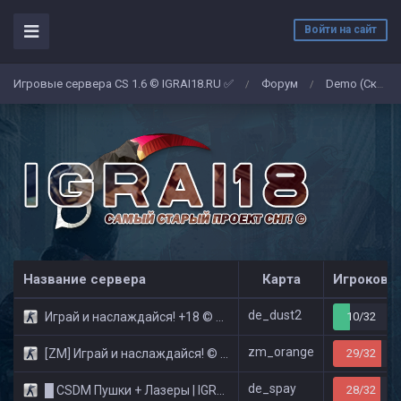
Войти на сайт
Игровые сервера CS 1.6 © IGRAI18.RU ✅
Форум
Demo (Скриншоты)
/
/
Название сервера
Карта
Игроков
de_dust2
Играй и наслаждайся! +18 © Public
10/32
zm_orange
[ZM] Играй и наслаждайся! © Zombie Show
29/32
de_spay
█ CSDM Пушки + Лазеры | IGRAI18.RU ツ █
28/32