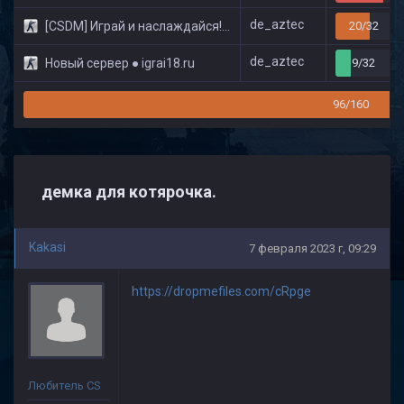
de_aztec
[CSDM] Играй и наслаждайся! © Classic
20/32
de_aztec
Новый сервер ● igrai18.ru
9/32
96/160
демка для котярочка.
Kakasi
7 февраля 2023 г, 09:29
https://dropmefiles.com/cRpge
Любитель CS