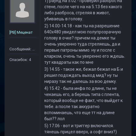
1) раунд на 5.02 - проверил разброс на
стене, после чего на на 5.13 без какого
либо разброса, стреляя в живот,
убиваешь в голову.
2) 14.00-14.18 - как ты на разрешение
640х480 увидел мою полупрозрачную
[PB] Меценат
голову в очке? причем на демке ты
очень уверенно туда стреляешь, да и
Сообщений: 79
первые патроны мимо. ну и после с
кларком, очень ты уверенно его ждешь.
Спасибок: 4
тут квадраты как по мне
3) 14.55 - такое же, бежал бежал на Б и
решил подождать выход мид? ну ты
ниразу так не далешь за всю демку.
4) 15.42 - была инфа по длине, ты не
чекаешь его, а берешь типа с плента,
который вообще не факт, что выйдет к
тебе. а после так аккуратно
вспоминаешь, что еще тт на длине
был?? лол
5) 17.06 - вот и триггер включился.
тянешь прицел вверх, а софт вниз?)