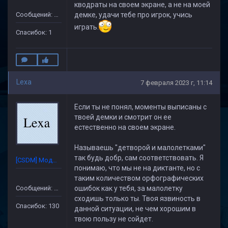
кводраты на своем экране, а не на моей
Сообщений: 14
демке, удачи тебе про игрок, учись
играть.
Спасибок: 1
Lexa
7 февраля 2023 г, 11:14
Если ты не понял, моменты выписаны с
твоей
демки
и смотрит он ее
естественно на своем экране.
Называешь "детворой и малолетками"
так будь добр, сам соответствовать. Я
[CSDM] Модератор
понимаю, что мы не на диктанте, но с
таким количеством орфографических
Сообщений: 632
ошибок как у тебя, за малолетку
сходишь только ты. Твоя
язвиность
в
Спасибок: 130
данной ситуации,
не чем хорошим в
твою пользу не
сойдет.