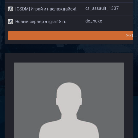
cs_assault_1337
[CSDM] Играй и наслаждайся! © Classic
de_nuke
Новый сервер ● igrai18.ru
94/160