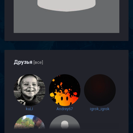
Друзья
[все]
kuLI
Andrey67
igrok_igrok