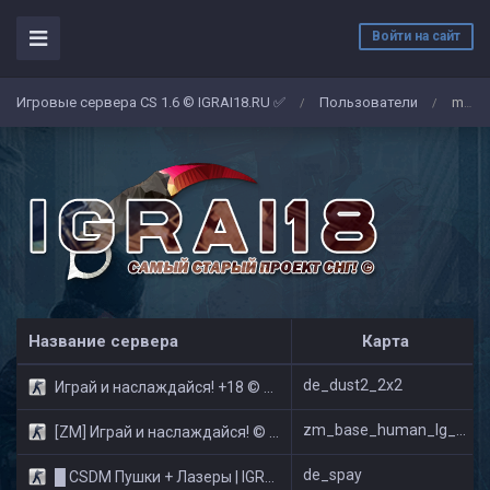
Войти на сайт
Игровые сервера CS 1.6 © IGRAI18.RU ✅
Пользователи
misha1995
/
/
Название сервера
Карта
de_dust2_2x2
Играй и наслаждайся! +18 © Public
zm_base_human_lg_new_v2
[ZM] Играй и наслаждайся! © Zombie Show
de_spay
█ CSDM Пушки + Лазеры | IGRAI18.RU ツ █