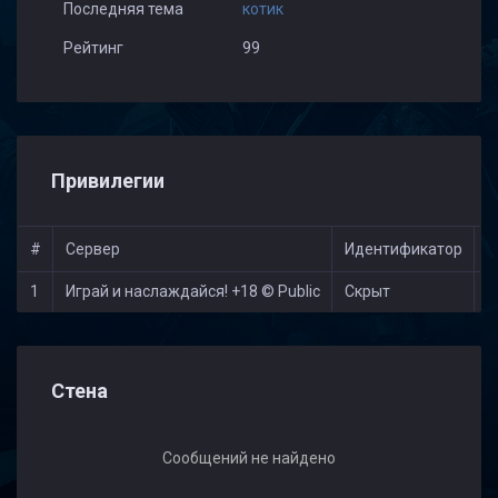
Последняя тема
котик
Рейтинг
99
Привилегии
#
Сервер
Идентификатор
У
1
Играй и наслаждайся! +18 © Public
Скрыт
М
Стена
Сообщений не найдено