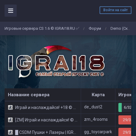
Войти на сайт
Игровые сервера CS 1.6 © IGRAI18.RU ✅
Форум
Demo (Скриншоты)
/
/
Название сервера
Карта
Игроко
de_dust2
Играй и наслаждайся! +18 © Public
6/32
zm_4rooms
[ZM] Играй и наслаждайся! © Zombie Show
29/32
gg_toycarpark
█ CSDM Пушки + Лазеры | IGRAI18.RU ツ █
29/32