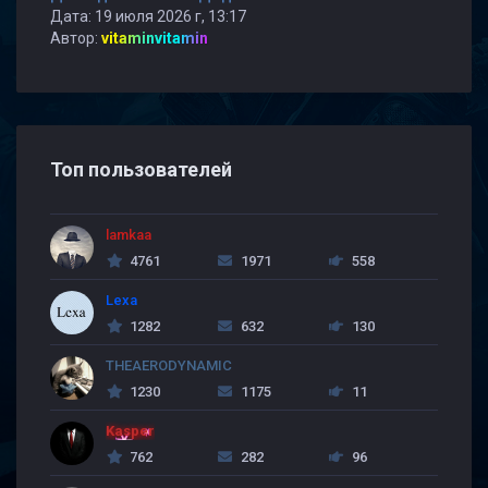
Дата: 19 июля 2026 г, 13:17
Автор:
vitaminvitamin
Топ пользователей
lamkaa
4761
1971
558
Lexa
1282
632
130
THEAERODYNAMIC
1230
1175
11
Kasper
762
282
96