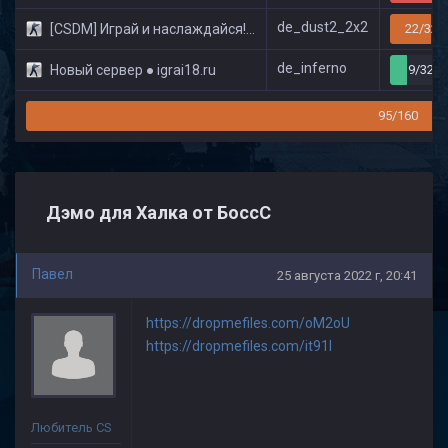
de_dust2_2x2
[CSDM] Играй и наслаждайся! © Classic
22/32
de_inferno
Новый сервер ● igrai18.ru
9/32
95/160
Дэмо для Халка от БоссС
Павел
25 августа 2022 г, 20:41
https://dropmefiles.com/oM2oU
https://dropmefiles.com/it91I
Любитель CS