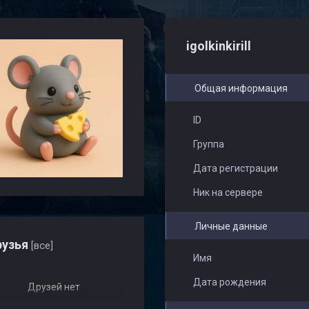
igolkinkirill
Общая информация
ID
Группа
Дата регистрации
Ник на сервере
Личные данные
узья
[все]
Имя
Дата рождения
Друзей нет