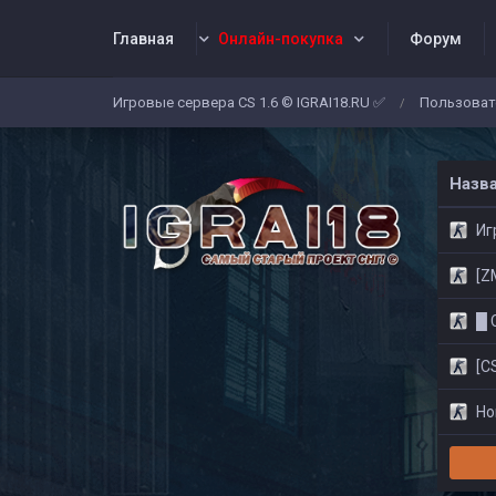
Главная
Онлайн-покупка
Форум
Игровые сервера CS 1.6 © IGRAI18.RU ✅
Пользоват
/
Заявки
Жалобы
Админы
Со
Назв
Игр
[ZM]
█ CS
[CS
Нов