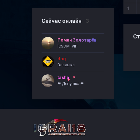
1
Сейчас онлайн
3
Ст
Роман Золотарёв
[CSDM] VIP
dog
Владыка
tasha
❤ Девушка ❤