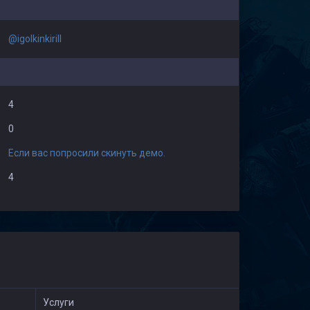
@igolkinkirill
4
0
Если вас попросили скинуть демо.
4
Услуги