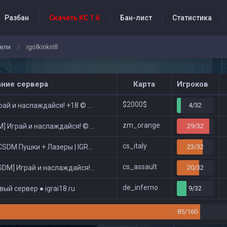
Разбан
Скачать КС 1.6
Бан-лист
Статистика
ели
igolkinkirill
/
бытия проекта
ание сервера
Карта
Игроков
$2000$
ай и наслаждайся! +18 © Public
4/32
zm_orange
 Играй и наслаждайся! © Zombie Show
29/32
cs_italy
DM Пушки + Лазеры | IGRAI18.RU ツ █
23/32
cs_assault
DM] Играй и наслаждайся! © Classic
20/32
de_inferno
ый сервер ● igrai18.ru
9/32
85/160