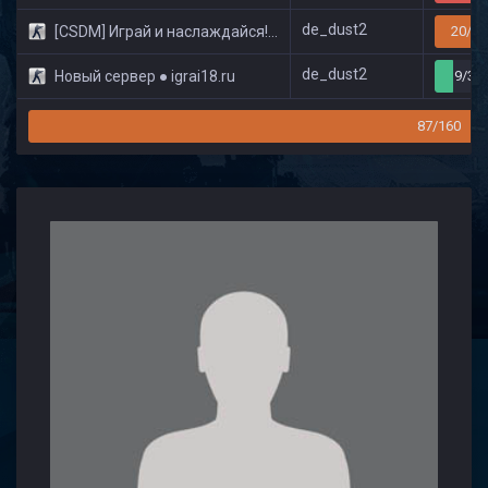
de_dust2
[CSDM] Играй и наслаждайся! © Classic
20/32
de_dust2
Новый сервер ● igrai18.ru
9/32
87/160