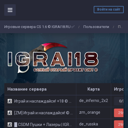
Войти на сайт
Игровые сервера CS 1.6 © IGRAI18.RU ✅
Пользователи
Павел
/
/
Название сервера
Карта
Игрок
de_inferno_2x2
Играй и наслаждайся! +18 © Public
0/32
zm_orange
[ZM] Играй и наслаждайся! © Zombie Show
29/32
de_russka
█ CSDM Пушки + Лазеры | IGRAI18.RU ツ █
29/32