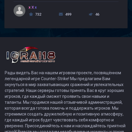
x X x
732
499
46
Рады видеть Вас на нашем игровом проекте, посвящённом
легендарной игре Counter-Strike! Мы предлагаем Вам
окунуться в мир захватывающих сражений и увлекательных
стратегий. Наши серверы готовы принять Вас в круг хороших
игроков, где каждый сможет проявить свои навыки и
таланты. Мы гордимся нашей отзывчивой администрацией,
которая всегда готова помочь и поддержать игроков. Мы
стремимся создать дружелюбную и позитивную атмосферу,
где каждый игрок будет чувствовать себя комфортно и
уверенно. Присоединяйтесь к нам и наслаждайтесь приятной
игрой! Вместе мы создадим незабываемые моменты и яркие