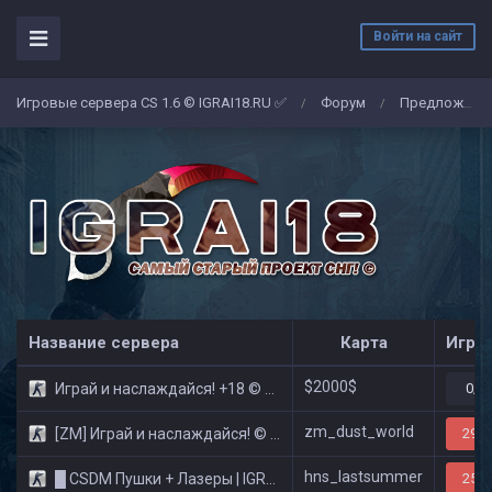
Войти на сайт
Игровые сервера CS 1.6 © IGRAI18.RU ✅
Форум
Предложение
/
/
Название сервера
Карта
Игро
$2000$
Играй и наслаждайся! +18 © Public
0/3
zm_dust_world
[ZM] Играй и наслаждайся! © Zombie Show
29/3
hns_lastsummer
█ CSDM Пушки + Лазеры | IGRAI18.RU ツ █
25/3