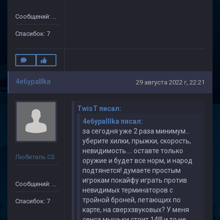
Сообщений: 35
Спасибок: 7
4e6ypaIIIka
29 августа 2022 г, 22:21
TwisT писал:
4e6ypaIIIka писал:
за сегодня уже 2 раза минимум...
уберите хилки, прыжки, скорость,
невидимость.... оставте только
Любитель CS
оружие и будет все норм, и народ
подтянется! думаете простым
игрокам покайфу играть против
Сообщений: 35
невидимых терминаторов с
тройной броней, летающих по
Спасибок: 7
карте, на сверхзвуковых? У меня
сенса мышьки стоит 14!!! и то не