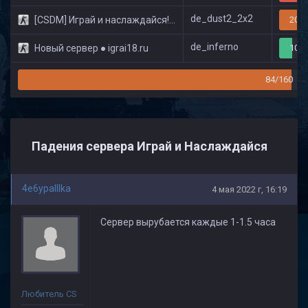
de_dust2_2x2
[CSDM] Играй и наслаждайся! © Classic
20/3
de_inferno
Новый сервер ● igrai18.ru
10/3
84/160
Падения сервера Играй и Наслаждайся
4e6ypaIIIka
4 мая 2022 г, 16:19
Сервер вырубается каждые 1-1.5 часа
Любитель CS