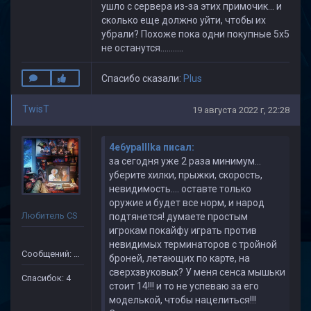
ушло с сервера из-за этих примочик... и
сколько еще должно уйти, чтобы их
убрали? Похоже пока одни покупные 5х5
не останутся...........
Спасибо сказали:
Plus
TwisT
19 августа 2022 г, 22:28
4e6ypaIIIka писал:
за сегодня уже 2 раза минимум...
уберите хилки, прыжки, скорость,
невидимость.... оставте только
оружие и будет все норм, и народ
Любитель CS
подтянется! думаете простым
игрокам покайфу играть против
невидимых терминаторов с тройной
Сообщений: 16
броней, летающих по карте, на
сверхзвуковых? У меня сенса мышьки
Спасибок: 4
стоит 14!!! и то не успеваю за его
моделькой, чтобы нацелиться!!!