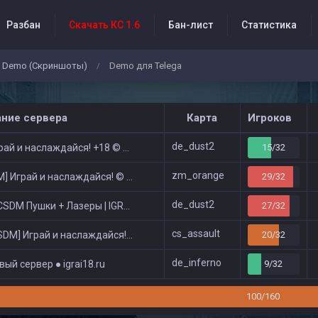
Разбан
Скачать КС 1.6
Бан-лист
Статистика
Demo (Скриншоты)
Demo для Telega
/
бытия проекта
ание сервера
Карта
Игроков
de_dust2
ай и наслаждайся! +18 © Public
15/32
zm_orange
 Играй и наслаждайся! © Zombie Show
29/32
de_dust2
DM Пушки + Лазеры | IGRAI18.RU ツ █
27/32
cs_assault
DM] Играй и наслаждайся! © Classic
20/32
de_inferno
ый сервер ● igrai18.ru
9/32
100/160