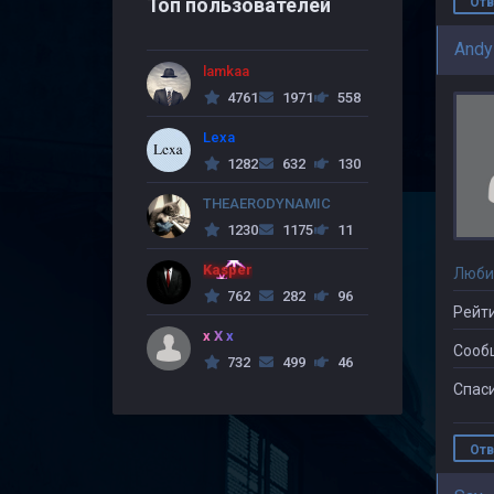
Топ пользователей
Отв
Andy
lamkaa
4761
1971
558
Lexa
1282
632
130
THEAERODYNAMIC
1230
1175
11
Kasper
Люби
762
282
96
Рейти
x X x
Сооб
732
499
46
Спаси
Отв