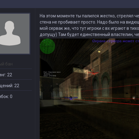
На этом моменте ты палился жестко, стрелял че
стена не пробивает просто. Надо было на видюш
мой сервак же, что тут игроки с вх играют в тих
допущу) Там будет единственный властелин, чей
ый бан
нг: 22
щений: 22
бок: 0