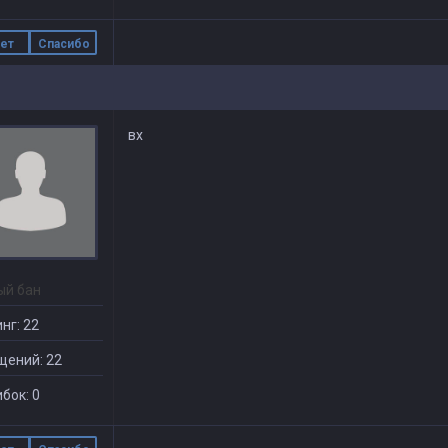
ет
Спасибо
вх
ый бан
нг: 22
щений: 22
бок: 0