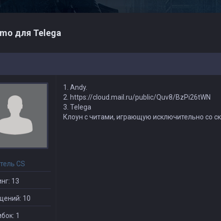
mo для Telega
1. Andy.
2. https://cloud.mail.ru/public/Quv8/BzPi26tWN
3. Telega
Клоун с читами, играющую исключительно со ска
тель CS
нг: 13
щений: 10
бок: 1