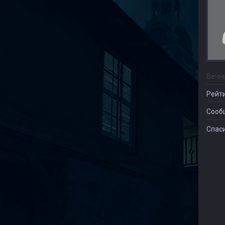
Вечн
Рейти
Сооб
Спаси