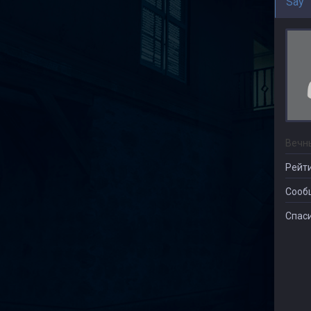
Say
Вечн
Рейти
Сооб
Спаси