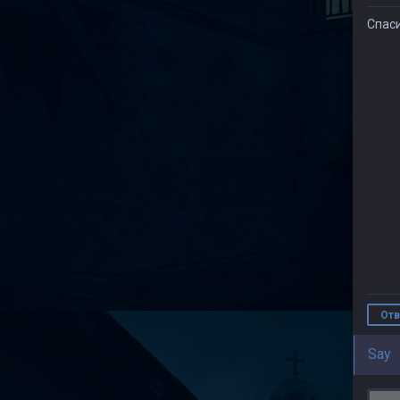
Спаси
Отв
Say