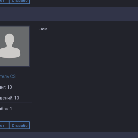
ет
Спасибо
аим
тель CS
нг: 13
щений: 10
бок: 1
ет
Спасибо