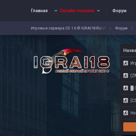
Главная
Онлайн-покупка
Форум
Игровые сервера CS 1.6 © IGRAI18.RU ✅
Форум
/
/
Заявки
Жалобы
Админы
Со
Назв
Игр
[ZM]
█ CS
[CS
Нов