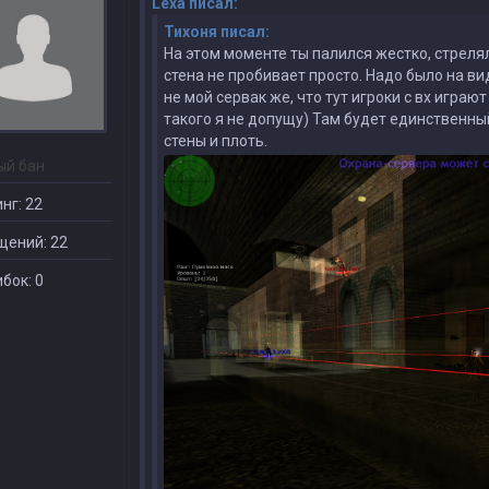
Lexa писал:
Тихоня писал:
На этом моменте ты палился жестко, стрелял
стена не пробивает просто. Надо было на ви
не мой сервак же, что тут игроки с вх играют
такого я не допущу) Там будет единственный
стены и плоть.
ый бан
нг: 22
щений: 22
бок: 0