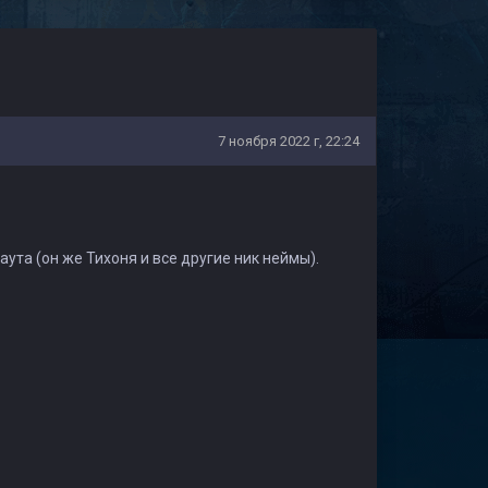
7 ноября 2022 г, 22:24
ута (он же Тихоня и все другие ник неймы).