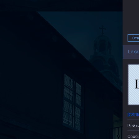
Отв
Lexa
[CSD
Рейти
Сооб