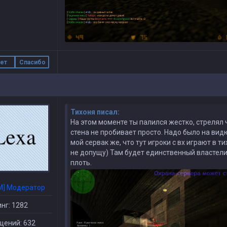
ет
Спасибо
Тихоня писал:
На этом моменте ты палился жестко, стрелял ч
стена не пробивает просто. Надо было на видю
мой сервак же, что тут игроки с вх играют в т
не допущу) Там будет единственный властелин
плоть.
M] Модератор
нг: 1282
щений: 632