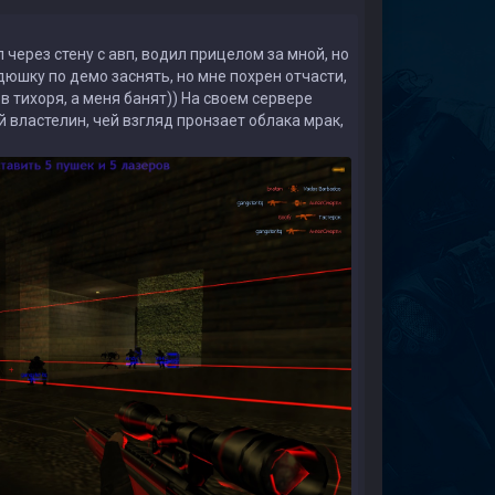
 через стену с авп, водил прицелом за мной, но
дюшку по демо заснять, но мне похрен отчасти,
 в тихоря, а меня банят)) На своем сервере
 властелин, чей взгляд пронзает облака мрак,