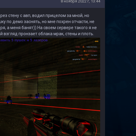
8 ноября 2022 г, 13:44
рез стену с авп, водил прицелом за мной, но
ку по демо заснять, но мне похрен отчасти, не
оря, а меня банят)) На своем сервере такого я не
 взгляд пронзает облака мрак, стены и плоть.