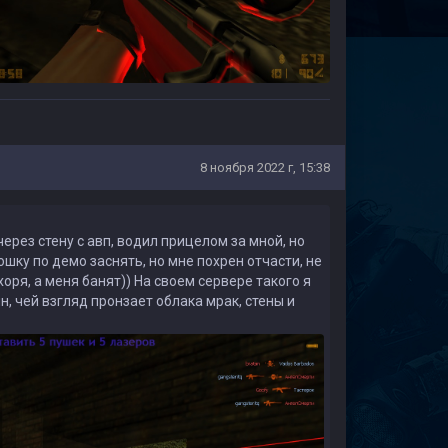
8 ноября 2022 г, 15:38
ерез стену с авп, водил прицелом за мной, но
шку по демо заснять, но мне похрен отчасти, не
ихоря, а меня банят)) На своем сервере такого я
, чей взгляд пронзает облака мрак, стены и