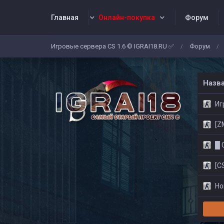
Главная
Онлайн-покупка
Форум
Игровые сервера CS 1.6 © IGRAI18.RU ✅
Форум
/
/
Заявки
Жалобы
Админы
Со
Назв
Игр
[ZM]
█ CS
[CS
Нов