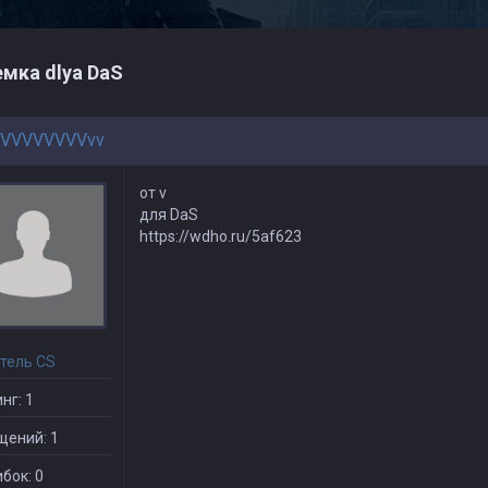
мка dlya DaS
VVVVVVVVVvv
от v
для DaS
https://wdho.ru/5af623
тель CS
нг: 1
щений: 1
бок: 0