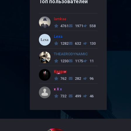
Топ пользователей
lamkaa
4761
1971
558
Lexa
1282
632
130
THEAERODYNAMIC
1230
1175
11
Kasper
762
282
96
x X x
732
499
46