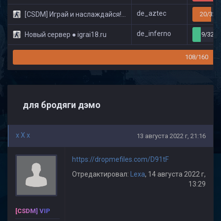
de_aztec
[CSDM] Играй и наслаждайся! © Classic
20/32
de_inferno
Новый сервер ● igrai18.ru
9/32
108/160
для бродяги дэмо
x X x
13 августа 2022 г, 21:16
https://dropmefiles.com/D91tF
Отредактировал:
Lexa
, 14 августа 2022 г,
13:29
[CSDM] VIP