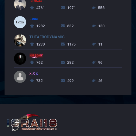
lamkaa
4761
1971
558
Lexa
1282
632
130
THEAERODYNAMIC
1230
1175
11
Kasper
762
282
96
x X x
732
499
46