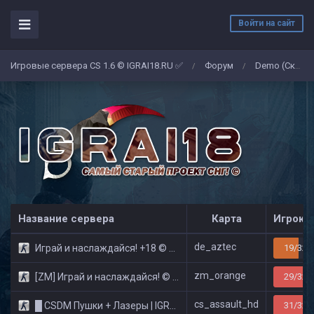
Войти на сайт
Игровые сервера CS 1.6 © IGRAI18.RU ✅
Форум
Demo (Скриншоты)
/
/
Название сервера
Карта
Игроко
de_aztec
Играй и наслаждайся! +18 © Public
19/32
zm_orange
[ZM] Играй и наслаждайся! © Zombie Show
29/32
cs_assault_hd
█ CSDM Пушки + Лазеры | IGRAI18.RU ツ █
31/32