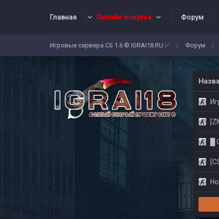
Главная
Онлайн-покупка
Форум
Игровые сервера CS 1.6 © IGRAI18.RU ✅
Форум
/
/
Заявки
Жалобы
Админы
Со
Назв
Игр
[ZM]
█ CS
[CS
Нов