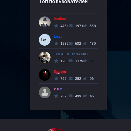
Топ пользователей
lamkaa
4761
1971
558
Lexa
1282
632
130
THEAERODYNAMIC
1230
1175
11
Kasper
762
282
96
x X x
732
499
46