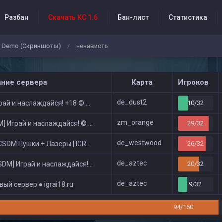
Разбан
Скачать КС 1.6
Бан-лист
Статистика
Demo (Скриншоты)
ненависть
/
бытия проекта
ание сервера
Карта
Игроков
de_dust2
ай и наслаждайся! +18 © Public
10/32
zm_orange
 Играй и наслаждайся! © Zombie Show
29/32
de_westwood
DM Пушки + Лазеры | IGRAI18.RU ツ █
26/32
de_aztec
DM] Играй и наслаждайся! © Classic
20/32
de_aztec
ый сервер ● igrai18.ru
9/32
94/160