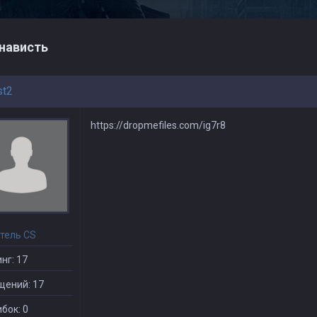
нависть
st2
https://dropmefiles.com/ig7r8
тель CS
нг: 17
щений: 17
бок: 0