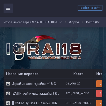
Войти на сайт
Игровые сервера CS 1.6 © IGRAI18.RU ✅
Форум
Demo (Скриншоты)
/
/
Название сервера
Карта
Игро
de_dust2
Играй и наслаждайся! +18 © Public
20/3
zm_dust_world
[ZM] Играй и наслаждайся! © Zombie Show
29/3
dm_aztec_maso
█ CSDM Пушки + Лазеры | IGRAI18.RU ツ █
21/3