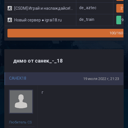
de_aztec
[CSDM] Играй и наслаждайся! © Classic
21/3
de_train
Новый сервер ● igrai18.ru
9/3
100/160
днмо от санек_-_18
CAHEK18
19 июля 2022 г, 21:23
г
Любитель CS