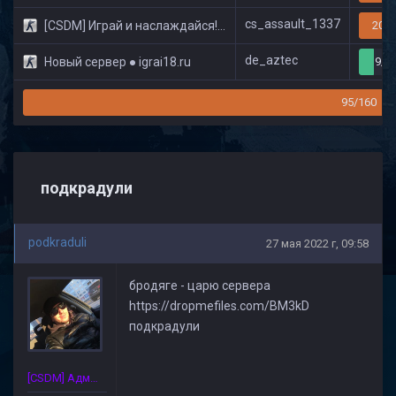
cs_assault_1337
[CSDM] Играй и наслаждайся! © Classic
20/3
de_aztec
Новый сервер ● igrai18.ru
9/3
95/160
подкрадули
podkraduli
27 мая 2022 г, 09:58
бродяге - царю сервера
https://dropmefiles.com/BM3kD
подкрадули
[CSDM] Администратор