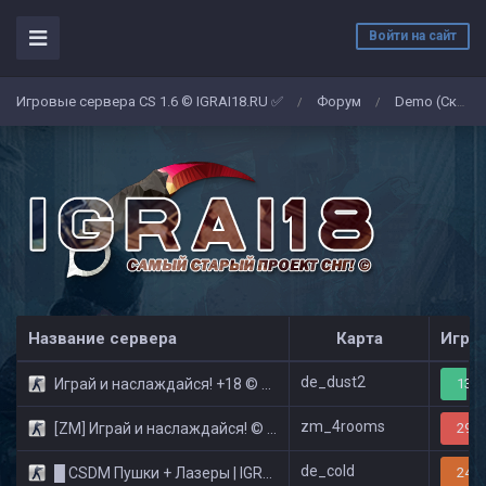
Войти на сайт
Игровые сервера CS 1.6 © IGRAI18.RU ✅
Форум
Demo (Скриншоты)
/
/
Название сервера
Карта
Игро
de_dust2
Играй и наслаждайся! +18 © Public
13/3
zm_4rooms
[ZM] Играй и наслаждайся! © Zombie Show
29/3
de_cold
█ CSDM Пушки + Лазеры | IGRAI18.RU ツ █
24/3