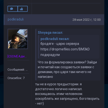
podkraduli
28 мая 2022 г, 12:00
Shnyaga писал:
podkraduli писал:
бродяге - царю сервера
https://dropmefiles.com/BM3kD
подкрадули
[CSDM] Администратор
Что за формалировка заявки? Зайди
и почитай как создаються заявки с
Сообщений: 172
демками, про царя там ничего не
написано
Спасибок: 7
ты не в курсе предыстории. я
достаточно логично написал.
восхищаюсь этим человеком.
оскорблять же запрещено, боготворить
- нет)