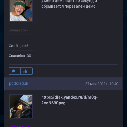
у меня демо идет 20 секунд и
обрывается,перезалей демо
Вечный бан
Сообщений: 133
Спасибок: 30
podkraduli
27 мая 2022 г, 10:40
https://disk.yandex.ru/d/m0q-
2cqN69Gpvg
[CSDM] Администратор