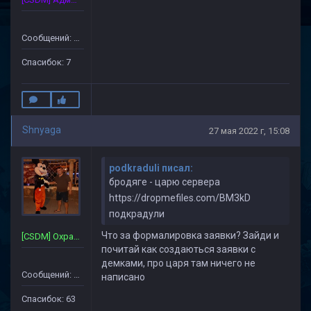
Сообщений: 172
Спасибок: 7
Shnyaga
27 мая 2022 г, 15:08
podkraduli писал:
бродяге - царю сервера
https://dropmefiles.com/BM3kD
подкрадули
Что за формалировка заявки? Зайди и
[CSDM] Охрана~Сервера
почитай как создаються заявки с
демками, про царя там ничего не
Сообщений: 357
написано
Спасибок: 63