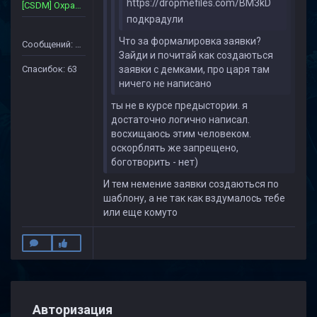
https://dropmefiles.com/BM3kD
[CSDM] Охрана~Сервера
подкрадули
Что за формалировка заявки?
Сообщений: 357
Зайди и почитай как создаються
Спасибок: 63
заявки с демками, про царя там
ничего не написано
ты не в курсе предыстории. я
достаточно логично написал.
восхищаюсь этим человеком.
оскорблять же запрещено,
боготворить - нет)
И тем немение заявки создаються по
шаблону, а не так как вздумалось тебе
или еще комуто
Авторизация