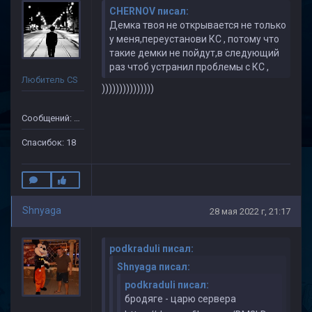
CHERNOV писал:
Демка твоя не открывается не только
у меня,переустанови КС , потому что
такие демки не пойдут,в следующий
раз чтоб устранил проблемы с КС ,
Любитель CS
)))))))))))))))
Сообщений: 505
Спасибок: 18
Shnyaga
28 мая 2022 г, 21:17
podkraduli писал:
Shnyaga писал:
podkraduli писал:
бродяге - царю сервера