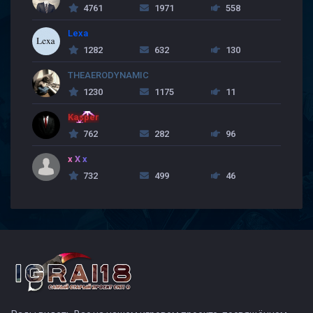
4761
1971
558
Lexa
1282
632
130
THEAERODYNAMIC
1230
1175
11
Kasper
762
282
96
x X x
732
499
46