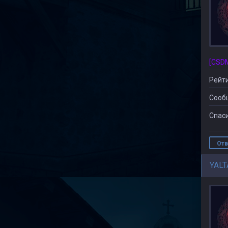
Рейти
Сооб
Спаси
Отв
YALT