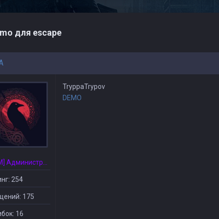
mo для escape
A
TryppaTrypov
DEMO
[CSDM] Администратор
нг: 254
щений: 175
бок: 16