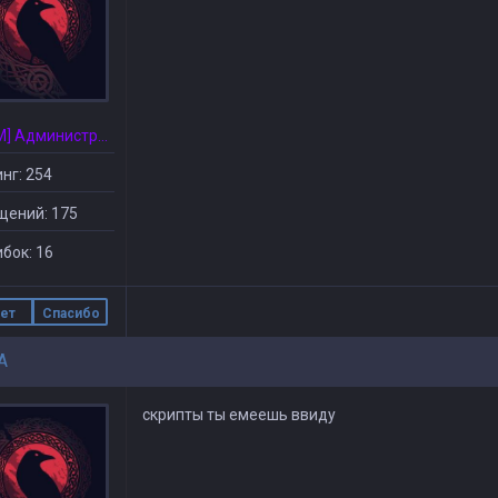
[CSDM] Администратор
нг: 254
щений: 175
бок: 16
ет
Спасибо
A
скрипты ты емеешь ввиду