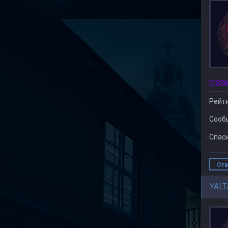
Рейти
Сооб
Спаси
Отв
YALT