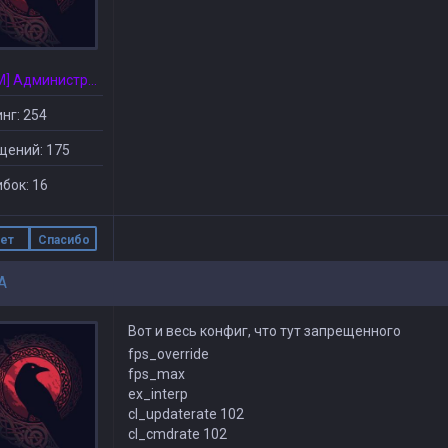
[CSDM] Администратор
нг: 254
щений: 175
бок: 16
ет
Спасибо
A
Вот и весь конфиг, что тут запрещенного
fps_override
fps_max
ex_interp
cl_updaterate 102
cl_cmdrate 102