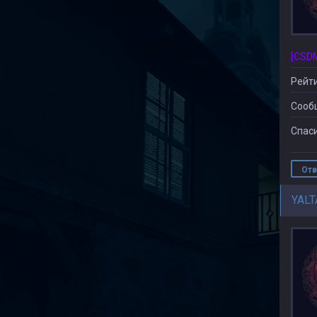
Рейти
Сооб
Спаси
Отв
YALT