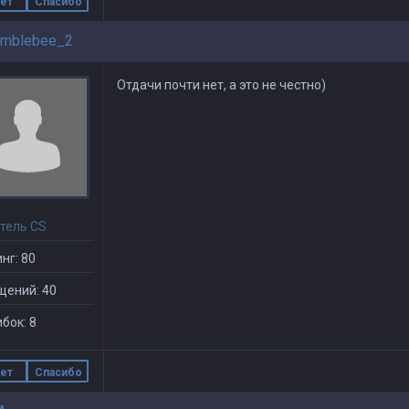
ет
Спасибо
mblebee_2
Отдачи почти нет, а это не честно)
тель CS
нг: 80
щений: 40
бок: 8
ет
Спасибо