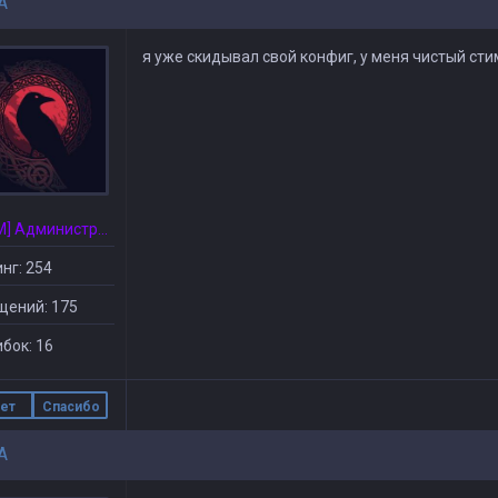
A
я уже скидывал свой конфиг, у меня чистый сти
[CSDM] Администратор
нг: 254
щений: 175
бок: 16
ет
Спасибо
A