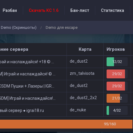
Разбан
Скачать КС 1.6
Бан-лист
Статистика
Demo (Скриншоты)
Demo для escape
/
бытия проекта
ание сервера
Карта
Игроков
de_dust2
ай и наслаждайся! +18 © Public
12/32
zm_talvisota
 Играй и наслаждайся! © Zombie Show
29/32
de_dust2
DM Пушки + Лазеры | IGRAI18.RU ツ █
29/32
de_dust2_2x2
DM] Играй и наслаждайся! © Classic
21/32
de_nuke
ый сервер ● igrai18.ru
4/32
95/160