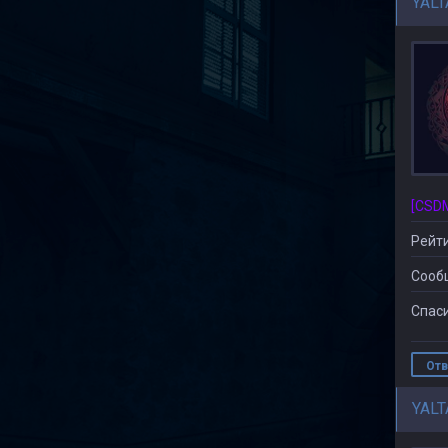
YALT
Рейти
Сооб
Спаси
Отв
YALT