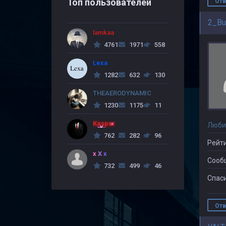
Топ пользователей
Отв
2_Bu
lamkaa
4761
1971
558
Lexa
1282
632
130
THEAERODYNAMIC
1230
1175
11
Kasper
Люби
762
282
96
Рейти
x X x
Сооб
732
499
46
Спаси
Отв