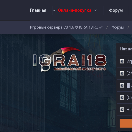
Главная
Онлайн-покупка
Форум
Игровые сервера CS 1.6 © IGRAI18.RU ✅
Форум
/
/
Заявки
Жалобы
Админы
Со
Назв
Игр
[ZM]
█ CS
[CS
Нов