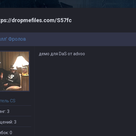
tps://dropmefiles.com/S57fc
лл' Фролов
демо для DaS от advoo
тель CS
нг: 3
щений: 3
бок: 0