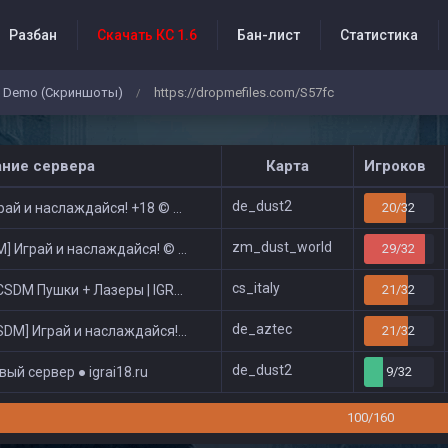
Разбан
Скачать КС 1.6
Бан-лист
Статистика
Demo (Скриншоты)
https://dropmefiles.com/S57fc
/
бытия проекта
ание сервера
Карта
Игроков
de_dust2
ай и наслаждайся! +18 © Public
20/32
zm_dust_world
 Играй и наслаждайся! © Zombie Show
29/32
cs_italy
DM Пушки + Лазеры | IGRAI18.RU ツ █
21/32
de_aztec
DM] Играй и наслаждайся! © Classic
21/32
de_dust2
ый сервер ● igrai18.ru
9/32
100/160