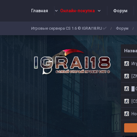
Главная
Онлайн-покупка
Форум
Игровые сервера CS 1.6 © IGRAI18.RU ✅
Форум
/
/
Заявки
Жалобы
Админы
Со
Назв
Игр
[ZM]
█ CS
[CS
Нов