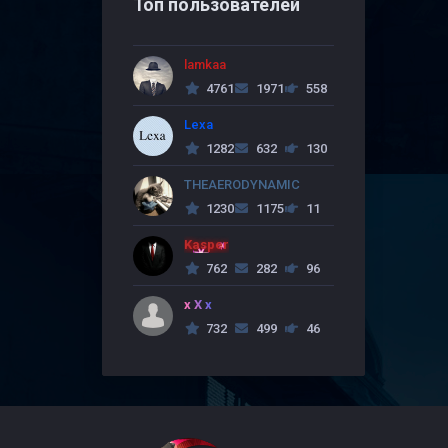
Топ пользователей
lamkaa
4761
1971
558
Lexa
1282
632
130
THEAERODYNAMIC
1230
1175
11
Kasper
762
282
96
x X x
732
499
46