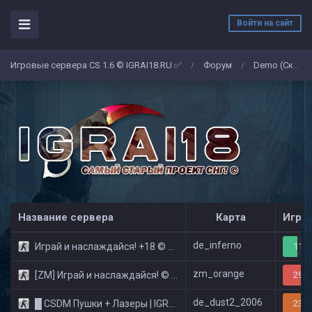
Войти на сайт
Игровые сервера CS 1.6 © IGRAI18.RU ✅
Форум
Demo (Скриншоты)
/
/
Название сервера
Карта
Игро
de_inferno
Играй и наслаждайся! +18 © Public
11/3
zm_orange
[ZM] Играй и наслаждайся! © Zombie Show
29/3
de_dust2_2006
█ CSDM Пушки + Лазеры | IGRAI18.RU ツ █
23/3