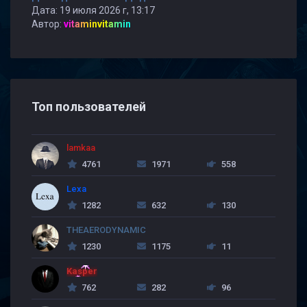
Дата: 19 июля 2026 г, 13:17
Автор:
vitaminvitamin
Топ пользователей
lamkaa
4761
1971
558
Lexa
1282
632
130
THEAERODYNAMIC
1230
1175
11
Kasper
762
282
96