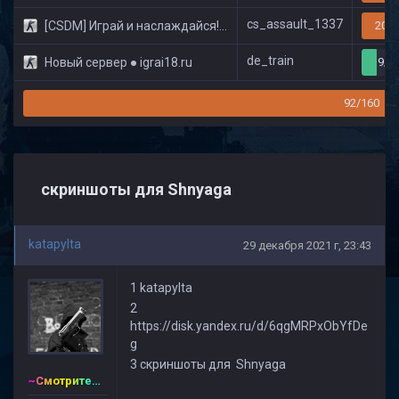
cs_assault_1337
[CSDM] Играй и наслаждайся! © Classic
20/3
de_train
Новый сервер ● igrai18.ru
9/3
92/160
скриншоты для Shnyaga
katapylta
29 декабря 2021 г, 23:43
1 katapylta
2
https://disk.yandex.ru/d/6qgMRPxObYfDe
g
3 скриншоты для Shnyaga
~Смотритель~CSDM ©