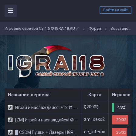
Войти на сайт
Игровые сервера CS 1.6 © IGRAI18.RU ✅
Форум
Восстановление ранга на сервере CSDM Пушки + Лазеры | IGRAI18.RU
/
/
Название сервера
Карта
Игроков
$2000$
Играй и наслаждайся! +18 © Public
4/32
zm_deko2
[ZM] Играй и наслаждайся! © Zombie Show
29/32
de_inferno
█ CSDM Пушки + Лазеры | IGRAI18.RU ツ █
26/32