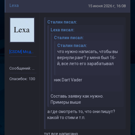
Lexa
15 июня 2026 г, 16:08
Cталин писал:
Lexa писал:
Cталин писал:
Cталин писал:
что нужно написать, чтобы вы
[CSDM] Модератор
вернули ранг? у меня был 16-
й, все лето его зарабатывал
Сообщений: 632
Спасибок: 130
ник Dart Vader
Составь заявку как нужно.
Примеры выше
а где смотреть то, что они пишут?
какой то стим и т.п.
тут все написано