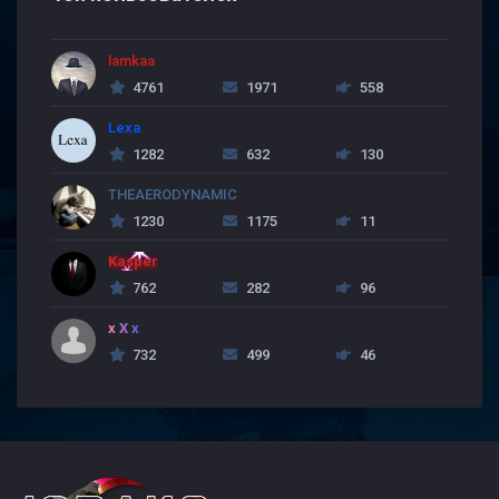
lamkaa
4761
1971
558
Lexa
1282
632
130
THEAERODYNAMIC
1230
1175
11
Kasper
762
282
96
x X x
732
499
46