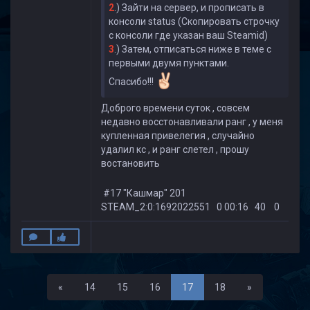
2
.) Зайти на сервер, и прописать в
консоли status (Скопировать строчку
с консоли где указан ваш Steamid)
3
.) Затем, отписаться ниже в теме с
первыми двумя пунктами.
Спасибо!!!
Доброго времени суток , совсем
недавно восстонавливали ранг , у меня
купленная привелегия , случайно
удалил кс , и ранг слетел , прошу
востановить
#17 "Кашмар" 201
STEAM_2:0:1692022551 0 00:16 40 0
Первая
Последняя
«
14
15
16
17
18
»