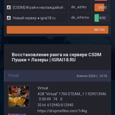
de_aztec
[CSDM] Играй и наслаждайся! © Classic
20/32
de_inferno
Новый сервер ● igrai18.ru
9/32
88/160
Восстановление ранга на сервере CSDM
Пушки + Лазеры | IGRAI18.RU
Virtual
8 июня 2026 г, 14:16
Virtual
#28 "Virtual" 1700 STEAM_1:1:929513946
0 00:49 74 0
35 lvl 612940/612940
https://dropmefiles.com/1rAig
[CSDM] VIP