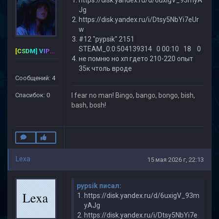
Jg
https://disk.yandex.ru/i/Dtsy5NbYi7eUr
w
#12 "pypsik" 2151
STEAM_0:0:504139314 0 00:10 18 0
[CSDM] VIP-PREMIUM
не помню но хп гдето 210-220 опыт
35к чтоль вроде
Сообщений: 4
Спасибок: 0
I fear no man! Bingo, bango, bongo, bish,
bash, bosh!
Lexa
15 мая 2026 г, 22:13
pypsik писал:
https://disk.yandex.ru/d/6uxigV_93m
yAJg
https://disk.yandex.ru/i/Dtsy5NbYi7e