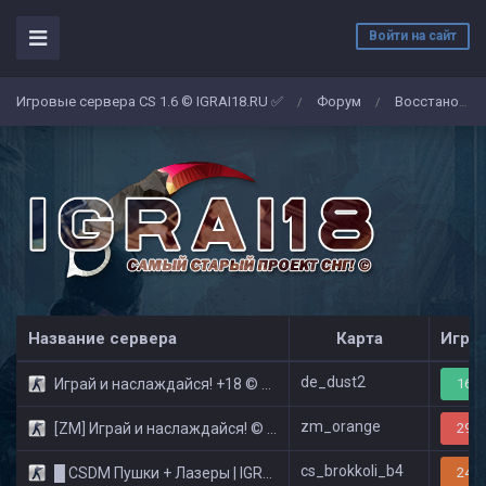
Войти на сайт
Игровые сервера CS 1.6 © IGRAI18.RU ✅
Форум
Восстановление ранга на сервере CSDM Пушки + Лазеры | IGRAI18.RU
/
/
Название сервера
Карта
Игро
de_dust2
Играй и наслаждайся! +18 © Public
16/3
zm_orange
[ZM] Играй и наслаждайся! © Zombie Show
29/3
cs_brokkoli_b4
█ CSDM Пушки + Лазеры | IGRAI18.RU ツ █
24/3