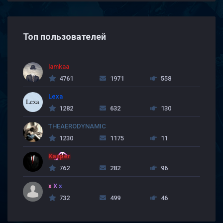
Топ пользователей
lamkaa
4761
1971
558
Lexa
1282
632
130
THEAERODYNAMIC
1230
1175
11
Kasper
762
282
96
x X x
732
499
46