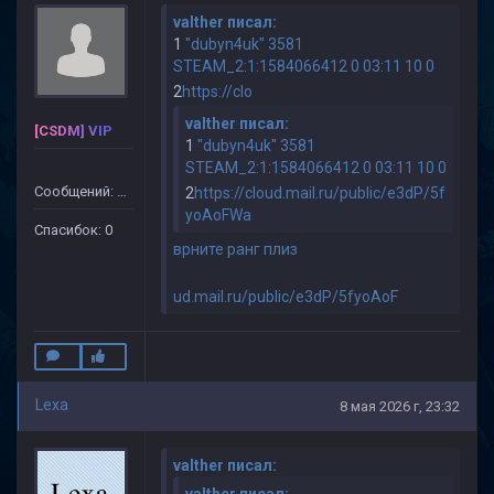
valther писал:
1
"dubyn4uk" 3581
STEAM_2:1:1584066412 0 03:11 10 0
2
https://clo
valther писал:
[CSDM] VIP
1
"dubyn4uk" 3581
STEAM_2:1:1584066412 0 03:11 10 0
Сообщений: 45
2
https://cloud.mail.ru/public/e3dP/5f
yoAoFWa
Спасибок: 0
врните ранг плиз
ud.mail.ru/public/e3dP/5fyoAoF
Lexa
8 мая 2026 г, 23:32
valther писал:
valther писал: