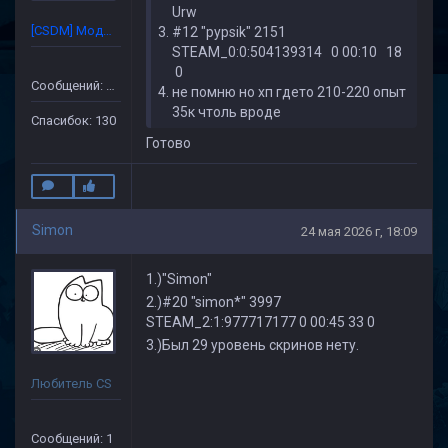
Urw
[CSDM] Модератор
#12 "pypsik" 2151
STEAM_0:0:504139314 0 00:10 18
0
Сообщений: 632
не помню но хп гдето 210-220 опыт
35к чтоль вроде
Спасибок: 130
Готово
Simon
24 мая 2026 г, 18:09
1.)"Simon"
2.)#20 "simon*" 3997
STEAM_2:1:977717177 0 00:45 33 0
3.)Был 29 уровень скринов нету.
Любитель CS
Сообщений: 1