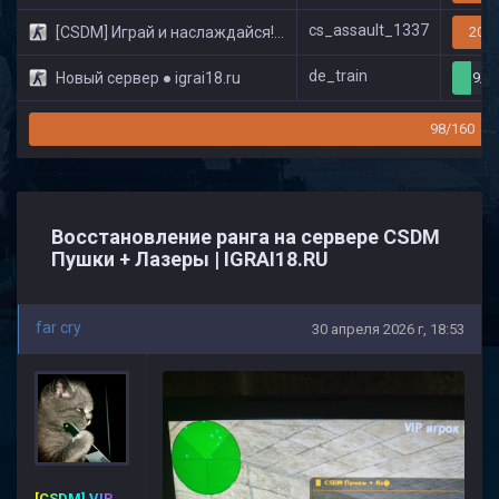
cs_assault_1337
[CSDM] Играй и наслаждайся! © Classic
20/3
de_train
Новый сервер ● igrai18.ru
9/3
98/160
Восстановление ранга на сервере CSDM
Пушки + Лазеры | IGRAI18.RU
far cry
30 апреля 2026 г, 18:53
[CSDM] VIP-PREMIUM