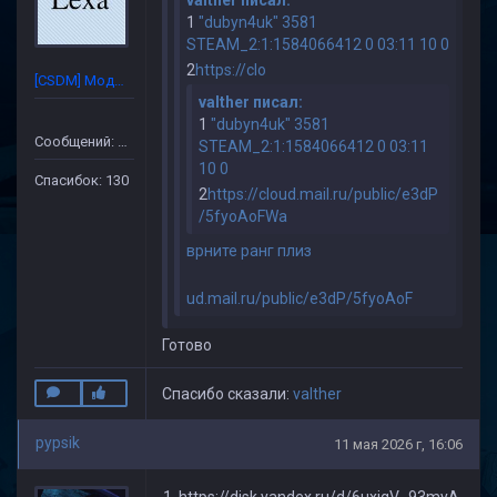
1
"dubyn4uk" 3581
STEAM_2:1:1584066412 0 03:11 10 0
2
https://clo
[CSDM] Модератор
valther писал:
1
"dubyn4uk" 3581
Сообщений: 632
STEAM_2:1:1584066412 0 03:11
10 0
Спасибок: 130
2
https://cloud.mail.ru/public/e3dP
/5fyoAoFWa
врните ранг плиз
ud.mail.ru/public/e3dP/5fyoAoF
Готово
Спасибо сказали:
valther
pypsik
11 мая 2026 г, 16:06
https://disk.yandex.ru/d/6uxigV_93myA