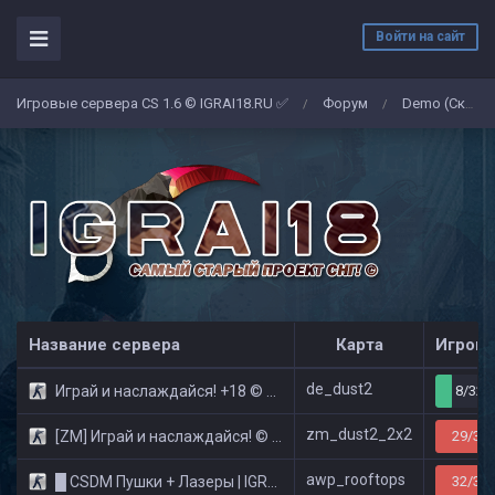
Войти на сайт
Игровые сервера CS 1.6 © IGRAI18.RU ✅
Форум
Demo (Скриншоты)
/
/
Название сервера
Карта
Игроко
de_dust2
Играй и наслаждайся! +18 © Public
8/32
zm_dust2_2x2
[ZM] Играй и наслаждайся! © Zombie Show
29/32
awp_rooftops
█ CSDM Пушки + Лазеры | IGRAI18.RU ツ █
32/32