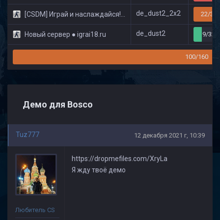
de_dust2_2x2
[CSDM] Играй и наслаждайся! © Classic
22/32
de_dust2
Новый сервер ● igrai18.ru
9/32
100/160
Демо для Bosco
Tuz777
12 декабря 2021 г, 10:39
https://dropmefiles.com/XryLa
Я жду твоё демо
Любитель CS