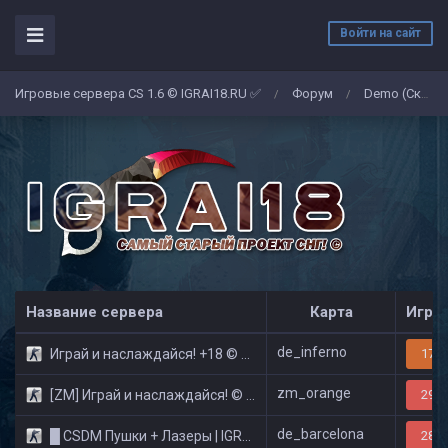
Войти на сайт
Игровые сервера CS 1.6 © IGRAI18.RU ✅
Форум
Demo (Скриншоты)
/
/
Название сервера
Карта
Игро
de_inferno
Играй и наслаждайся! +18 © Public
17/3
zm_orange
[ZM] Играй и наслаждайся! © Zombie Show
29/3
de_barcelona
█ CSDM Пушки + Лазеры | IGRAI18.RU ツ █
28/3