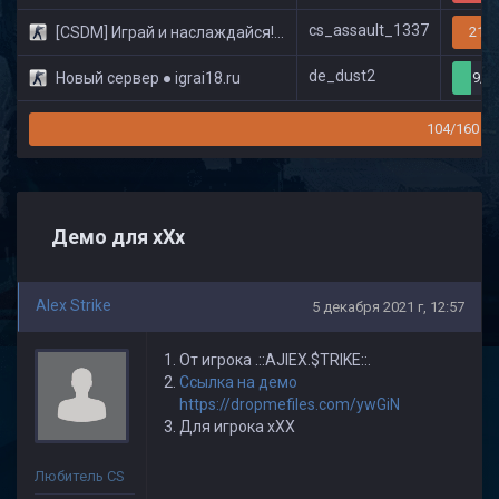
cs_assault_1337
[CSDM] Играй и наслаждайся! © Classic
21/3
de_dust2
Новый сервер ● igrai18.ru
9/3
104/160
Демо для xXx
Alex Strike
5 декабря 2021 г, 12:57
От игрока .::AJIEX.$TRIKE::.
Ссылка на демо
https://dropmefiles.com/ywGiN
Для игрока xXX
Любитель CS