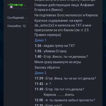
~Спонсор Сервера~ CSDM ©
Главные действующие лица: Алфавит
Егорка и я (Викос)
На подпевках: Босс молокосос и Кирюха.
Сообщений: 95
Краткое содержание: на карте
de_aztec2x2 я залезла на ТХТ и мне
Спасибок: 12
пригрозили за это баном (см. п. 2.5
Правил сервера)
Демо 1
1:26
- кидаю грену на ТХТ
1:36
- убиваю Егорку
1:40
- Егор:
Викос, ты че делаешь?
Меня сразу выкинуло из игры
Захожу обратно
Демо 2
11:39
- Егор:
Вика, ты че на тхт делала?
11:42
- я:
?
11:49
- Егор:
На тхт что делала?
Кирюха:
........блять
12:05
- я:
ты правила забыл прочесть?
12:15
- Егор
: кто?