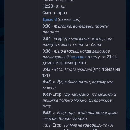
12:20
- я:
ты
Смена карты
Демо 3
(самый сок)
0:30
- я:
Егорка, во-первых, прочти
правила
0:34
- Егор:
Да мне их че читать, я их
наизусть знаю, ты на тхт была
0:38
- я:
Во-вторых, когда демо мое
посмотришь?
(
ссылка
на тему, от 21.04
демо не просмотрено).
0:43
- Босс:
Подтверждаю
(что я была на
тхт)
0:45
- я:
Да, я была на тхт, потому что
можно
0:48
- Егор:
Где написано, что можно? 2
прыжка только можно. 2х прыжков
нету.
0:55
- я:
Егор, иди читай правила и демо
смотри. Вопрос закрыт.
1:01
- Егор:
Ты мне че говоришь-то? А,