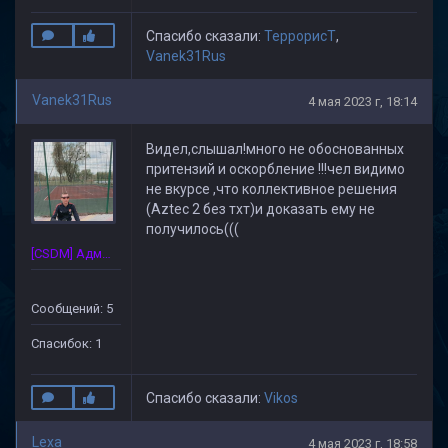
Спасибо сказали:
ТеррорисТ
,
Vanek31Rus
Vanek31Rus
4 мая 2023 г, 18:14
Видел,слышал!много не обоснованных
притензий и оскорбление !!!чел видимо
не вкурсе ,что коллективное решения
(Aztec 2 без тхт)и доказать ему не
получилось(((
[CSDM] Администратор
Сообщений: 5
Спасибок: 1
Спасибо сказали:
Vikos
Lexa
4 мая 2023 г, 18:58