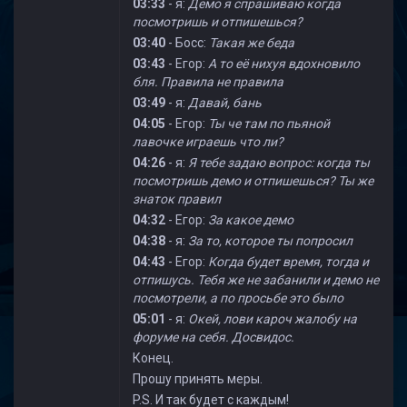
03:33
- я:
Демо я спрашиваю когда
посмотришь и отпишешься?
03:40
- Босс:
Такая же беда
03:43
- Егор:
А то её нихуя вдохновило
бля. Правила не правила
03:49
- я:
Давай, бань
04:05
- Егор:
Ты че там по пьяной
лавочке играешь что ли?
04:26
- я:
Я тебе задаю вопрос: когда ты
посмотришь демо и отпишешься? Ты же
знаток правил
04:32
- Егор:
За какое демо
04:38
- я:
За то, которое ты попросил
04:43
- Егор:
Когда будет время, тогда и
отпишусь. Тебя же не забанили и демо не
посмотрели, а по просьбе это было
05:01
- я:
Окей, лови кароч жалобу на
форуме на себя. Досвидос.
Конец.
Прошу принять меры.
P.S. И так будет с каждым!