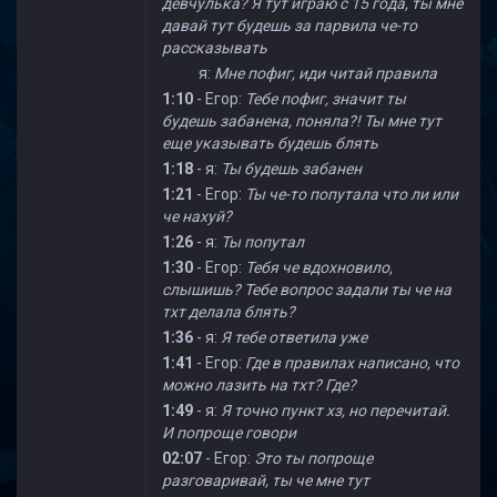
девчулька? Я тут играю с 15 года, ты мне
давай тут будешь за парвила че-то
рассказывать
я:
Мне пофиг, иди читай правила
1:10
- Егор:
Тебе пофиг, значит ты
будешь забанена, поняла?! Ты мне тут
еще указывать будешь блять
1:18
- я:
Ты будешь забанен
1:21
- Егор:
Ты че-то попутала что ли или
че нахуй?
1:26
- я:
Ты попутал
1:30
- Егор:
Тебя че вдохновило,
слышишь? Тебе вопрос задали ты че на
тхт делала блять?
1:36
- я:
Я тебе ответила уже
1:41
- Егор:
Где в правилах написано, что
можно лазить на тхт? Где?
1:49
- я:
Я точно пункт хз, но перечитай.
И попроще говори
02:07
- Егор:
Это ты попроще
разговаривай, ты че мне тут