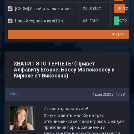
de_aztec
[CSDM] Играй и наслаждайся! © Classic
20/32
de_train
Новый сервер ● igrai18.ru
9/32
91/160
ХВАТИТ ЭТО ТЕРПЕТЬ! (Привет
Алфавиту Егорке, Боссу Молокососу и
Кирюхе от Викосика)
Vikos
4 мая 2023 г, 17:38
И снова здравствуйте!
Хочу оставить жалобу на трёх
отличившихся сегодня игроков. Ожидаю
прилюдной порки, извинений и
закрытые рты в мою сторону навсегда.