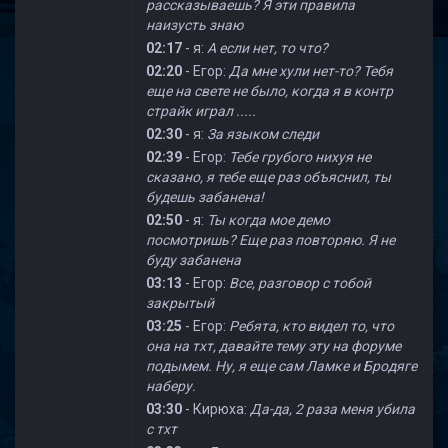
рассказываешь? Я эти правила
наизусть знаю
02:17
- я:
А если нет, то что?
02:20
- Егор:
Да мне хули нет-то? Тебя
еще на свете не было, когда я в контр
страйк играл .....
02:30
- я:
За языком следи
02:39
- Егор:
Тебе грубого нихуя не
сказано, я тебе еще раз объяснил, ты
будешь забанена!
02:50
- я:
Ты когда мое демо
посмотришь? Еще раз повторяю. Я не
буду забанена
03:13
- Егор:
Все, разговор с тобой
закрытый
03:25
- Егор:
Ребята, кто видел то, что
она на тхт, давайте тему эту на форуме
подымем. Ну, я еще сам Ламке и Бродяге
наберу.
03:30
- Кирюха:
Да-да, 2 раза меня убила
с тхт