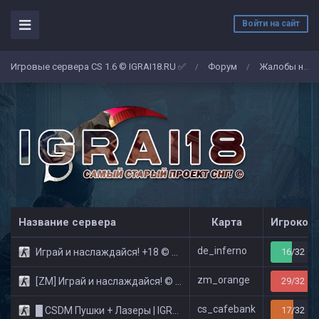
Войти на сайт
Игровые сервера CS 1.6 © IGRAI18.RU ✅
Форум
Жалобы на админов/игроков
/
/
Название сервера
Карта
Игроков
de_inferno
Играй и наслаждайся! +18 © Public
16/32
zm_orange
[ZM] Играй и наслаждайся! © Zombie Show
29/32
cs_cafebank
█ CSDM Пушки + Лазеры | IGRAI18.RU ツ █
17/32