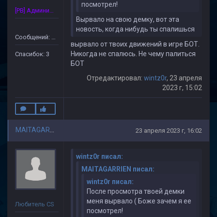
посмотрел!
[PB] Администратор
Вырвало на свою демку, вот эта
новость, когда нибудь ты спалишься
Сообщений: 34
вырвало от твоих движений в игре БОТ.
Никогда не спалюсь. Не чему палиться
Спасибок: 3
БОТ
Отредактировал:
wintz0r
, 23 апреля
2023 г, 15:02
MAITAGARRIEN
23 апреля 2023 г, 16:02
wintz0r писал:
MAITAGARRIEN писал:
wintz0r писал:
После просмотра твоей демки
меня вырвало ( Боже зачем я ее
Любитель CS
посмотрел!