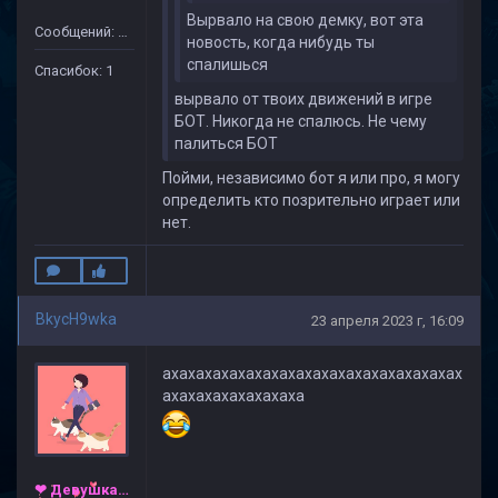
Вырвало на свою демку, вот эта
Сообщений: 110
новость, когда нибудь ты
спалишься
Спасибок: 1
вырвало от твоих движений в игре
БОТ. Никогда не спалюсь. Не чему
палиться БОТ
Пойми, независимо бот я или про, я могу
определить кто позрительно играет или
нет.
BkycH9wka
23 апреля 2023 г, 16:09
ахахахахахахахахахахахахахахахахахах
ахахахахахахахаха
❤ Девушка ❤