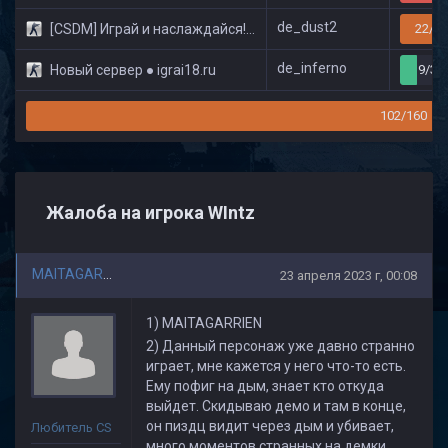
de_dust2
[CSDM] Играй и наслаждайся! © Classic
22/32
de_inferno
Новый сервер ● igrai18.ru
9/32
102/160
Жалоба на игрока WIntz
MAITAGARRIEN
23 апреля 2023 г, 00:08
1) MAITAGARRIEN
2) Данный персонаж уже давно странно
играет, мне кажется у него что-то есть.
Ему пофиг на дым, знает кто откуда
выйдет. Скидываю демо и там в конце,
он пиздц видит через дым и убивает,
Любитель CS
много моментов странных на демки.