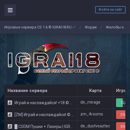
Войти на сайт
Игровые сервера CS 1.6 © IGRAI18.RU ✅
Форум
Жалобы на админов/игроков
/
/
Название сервера
Карта
Игрок
de_mirage
Играй и наслаждайся! +18 © Public
12/32
zm_4rooms
[ZM] Играй и наслаждайся! © Zombie Show
29/32
de_dustvsaztec
█ CSDM Пушки + Лазеры | IGRAI18.RU ツ █
30/32