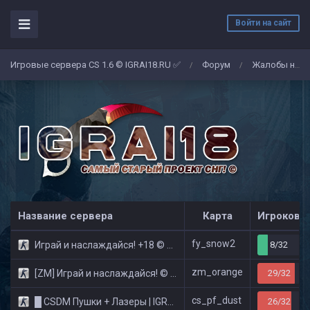
Войти на сайт
Игровые сервера CS 1.6 © IGRAI18.RU ✅
Форум
Жалобы на админов/игроков
/
/
Название сервера
Карта
Игроков
fy_snow2
Играй и наслаждайся! +18 © Public
8/32
zm_orange
[ZM] Играй и наслаждайся! © Zombie Show
29/32
cs_pf_dust
█ CSDM Пушки + Лазеры | IGRAI18.RU ツ █
26/32