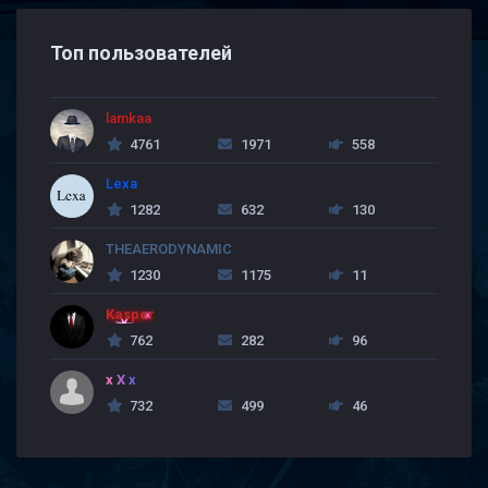
Топ пользователей
lamkaa
4761
1971
558
Lexa
1282
632
130
THEAERODYNAMIC
1230
1175
11
Kasper
762
282
96
x X x
732
499
46