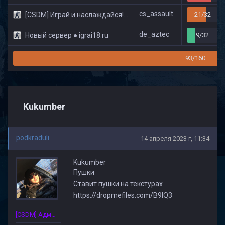
cs_assault
[CSDM] Играй и наслаждайся! © Classic
21/32
de_aztec
Новый сервер ● igrai18.ru
9/32
93/160
Kukumber
podkraduli
14 апреля 2023 г, 11:34
Kukumber
Пушки
Ставит пушки на текстурах
https://dropmefiles.com/B9IQ3
[CSDM] Администратор