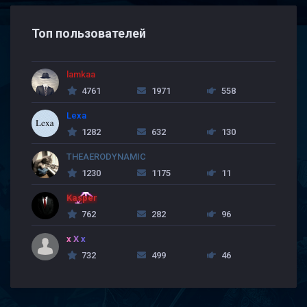
Топ пользователей
lamkaa
4761
1971
558
Lexa
1282
632
130
THEAERODYNAMIC
1230
1175
11
Kasper
762
282
96
x X x
732
499
46