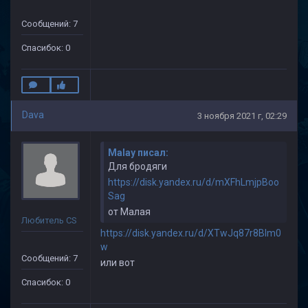
Сообщений: 7
Спасибок: 0
Dava
3 ноября 2021 г, 02:29
Malay писал:
Для бродяги
https://disk.yandex.ru/d/mXFhLmjpBoo
Sag
от Малая
Любитель CS
https://disk.yandex.ru/d/XTwJq87r8Blm0
w
Сообщений: 7
или вот
Спасибок: 0