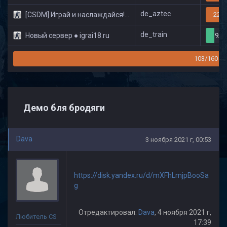
de_aztec
[CSDM] Играй и наслаждайся! © Classic
22/3
de_train
Новый сервер ● igrai18.ru
9/3
103/160
Демо бля бродяги
Dava
3 ноября 2021 г, 00:53
https://disk.yandex.ru/d/mXFhLmjpBooSa
g
Отредактировал:
Dava
, 4 ноября 2021 г,
Любитель CS
17:39