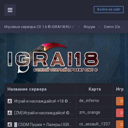
Войти на сайт
Игровые сервера CS 1.6 © IGRAI18.RU ✅
Форум
Demo (Скриншоты)
/
/
Название сервера
Карта
Игро
de_inferno
Играй и наслаждайся! +18 © Public
20/3
zm_orange
[ZM] Играй и наслаждайся! © Zombie Show
29/3
cs_assault_1337
█ CSDM Пушки + Лазеры | IGRAI18.RU ツ █
23/3