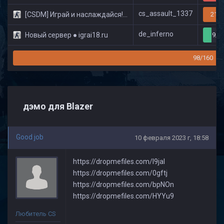
cs_assault_1337
[CSDM] Играй и наслаждайся! © Classic
21/3
de_inferno
Новый сервер ● igrai18.ru
9/3
98/160
дэмо для Blazer
Good job
10 февраля 2023 г, 18:58
https://dropmefiles.com/I9jal
https://dropmefiles.com/0gftj
https://dropmefiles.com/bpNOn
https://dropmefiles.com/HYYu9
Любитель CS