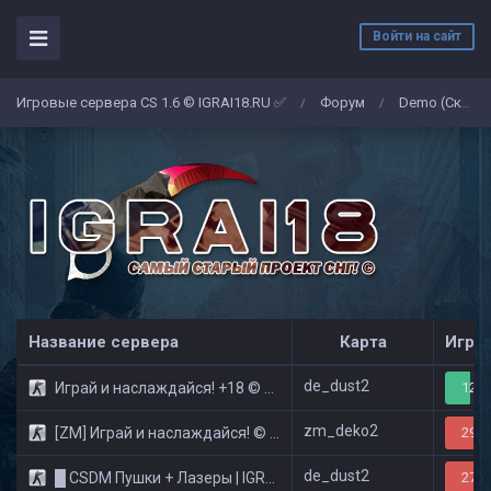
Войти на сайт
Игровые сервера CS 1.6 © IGRAI18.RU ✅
Форум
Demo (Скриншоты)
/
/
Название сервера
Карта
Игро
de_dust2
Играй и наслаждайся! +18 © Public
12/3
zm_deko2
[ZM] Играй и наслаждайся! © Zombie Show
29/3
de_dust2
█ CSDM Пушки + Лазеры | IGRAI18.RU ツ █
27/3