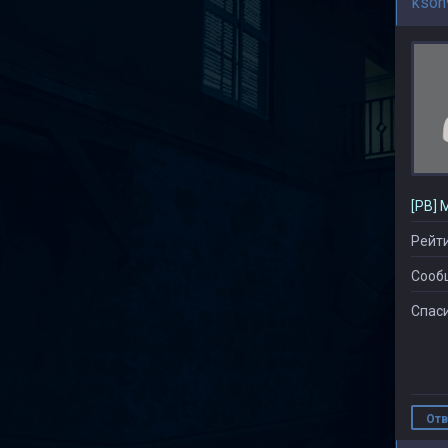
kson
[PB] 
Рейти
Сооб
Спаси
Отв