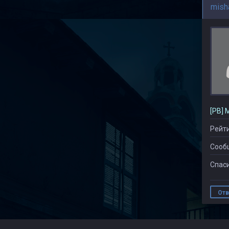
mish
[PB] 
Рейти
Сооб
Спаси
Отв