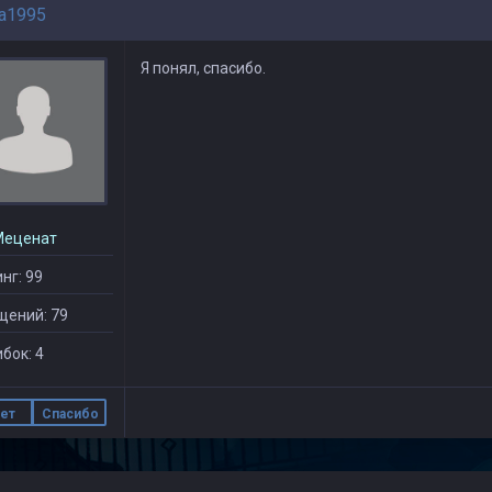
a1995
Я понял, спасибо.
Меценат
нг: 99
щений: 79
бок: 4
ет
Спасибо