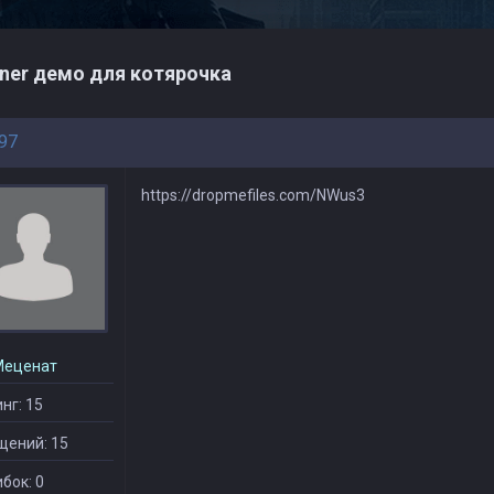
ner демо для котярочка
97
https://dropmefiles.com/NWus3
Меценат
нг: 15
щений: 15
бок: 0