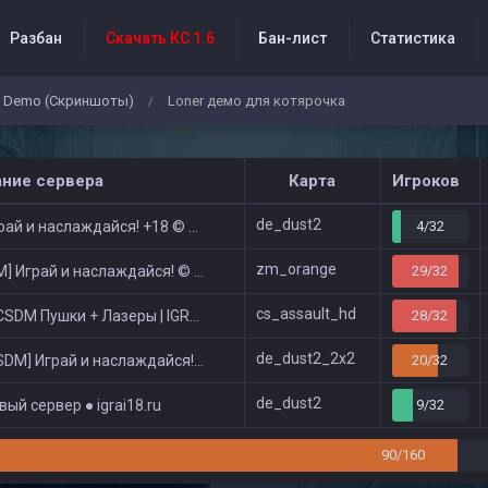
Разбан
Скачать КС 1.6
Бан-лист
Статистика
Demo (Скриншоты)
Loner демо для котярочка
/
бытия проекта
ание сервера
Карта
Игроков
de_dust2
ай и наслаждайся! +18 © Public
4/32
zm_orange
 Играй и наслаждайся! © Zombie Show
29/32
cs_assault_hd
DM Пушки + Лазеры | IGRAI18.RU ツ █
28/32
de_dust2_2x2
DM] Играй и наслаждайся! © Classic
20/32
de_dust2
ый сервер ● igrai18.ru
9/32
90/160