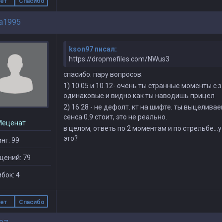
ет
Спасибо
a1995
kson97 писал:
https://dropmefiles.com/NWus3
спасибо. пару вопросов:
1) 10.05 и 10.12- очень ты странные моменты с
одинаковые и видно как ты наводишь прицел
2) 16.28 - не дефолт. кт на шифте. ты выцеливае
сенса 0.9 стоит, это не реально.
Меценат
в целом, ответь по 2 моментам и по стрельбе...
это?
нг: 99
щений: 79
бок: 4
ет
Спасибо