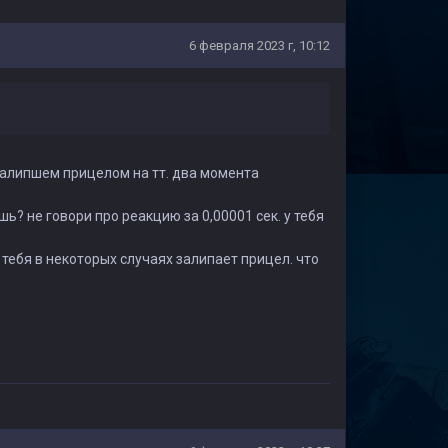
6 февраля 2023 г, 10:12
 залипшем прицелом на тт. два момента
шь? не говори про реакцию за 0,00001 сек. у тебя
у тебя в некоторых случаях залипает прицел. что