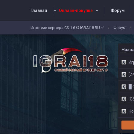
Главная
Онлайн-покупка
Форум
Игровые сервера CS 1.6 © IGRAI18.RU ✅
Форум
/
/
Заявки
Жалобы
Админы
Со
Назв
Игр
[ZM]
█ CS
[CS
Нов