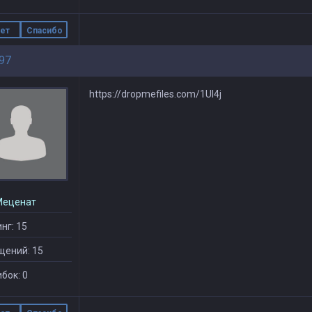
ет
Спасибо
97
https://dropmefiles.com/1UI4j
Меценат
нг: 15
щений: 15
бок: 0