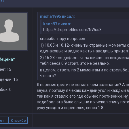
97
misha1995 писал:
kson97 писал:
https://dropmefiles.com/NWus3
спасибо. пару вопросов:
1) 10.05 и 10.12- очень ты странные моменты
одинаковые и видно как ты наводишь прицел
2) 16.28 - не дефолт. кт на шифте. ты выцелив
Меценат
тебя сенса 0.9 стоит, это не реально.
нг: 15
в целом, ответь по 2 моментам и по стрельбе.
что это?
щений: 15
Я пересмотрел и не понял в чем залипание? А по
бок: 0
звука, поэтому я чекаю каждый угол и каждый в
так как я ставлю его где обычно противники, ну
подобрал эта было слышно и я чекал спину потом
руку увидел и перевелся, сенса 1.8
ет
Спасибо