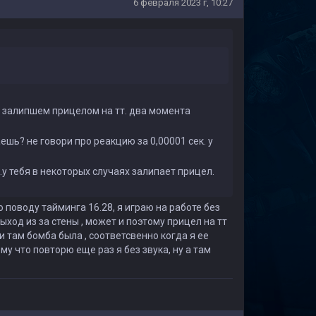
6 февраля 2023 г, 10:27
 с залипшем прицелом на тт. два момента
аешь? не говори про реакцию за 0,00001 сек. у
..у тебя в некоторых случаях залипает прицел.
 поводу тайминга 16.28, я играю на работе без
ыход из за стены , может и поэтому прицел на тт
 и там бомба была , соответсвенно когда я ее
у что повторю еще раз я без звука, ну а там