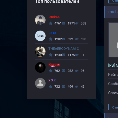
Топ пользователей
Отв
mish
lamkaa
4761
1971
558
Lexa
1282
632
130
THEAERODYNAMIC
1230
1175
11
Kasper
[PB] 
762
282
96
Рейти
x X x
Сооб
732
499
46
Спаси
Отв