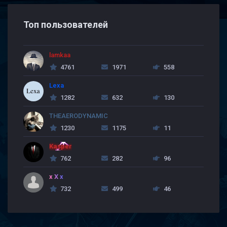
Топ пользователей
lamkaa
4761
1971
558
Lexa
1282
632
130
THEAERODYNAMIC
1230
1175
11
Kasper
762
282
96
x X x
732
499
46