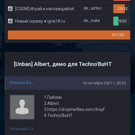
de_aztec
[CSDM] Играй и наслаждайся! © Classic
20/32
de_nuke
Новый сервер ● igrai18.ru
9/32
97/160
[Unban] Albert, демо для Techno'BuHT
Максим Бакай
16 октября 2021 г, 00:55
1.Паблик
2.Albert
3.https://dropmefiles.com/ihoyF
4.Techno'BuHT
Любитель CS