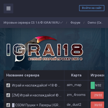
Войти на сайт
Игровые сервера CS 1.6 © IGRAI18.RU ✅
Форум
Demo (Скриншоты)
/
/
Название сервера
Карта
Игроков
aim_map
Играй и наслаждайся! +18 © Public
9/32
zm_4rooms
[ZM] Играй и наслаждайся! © Zombie Show
29/32
de_dust2
█ CSDM Пушки + Лазеры | IGRAI18.RU ツ █
30/32