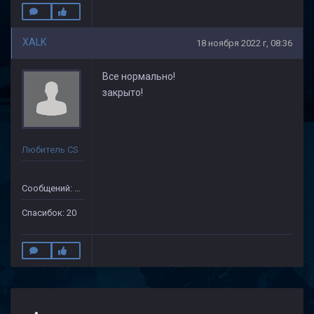
XALK
18 ноября 2022 г, 08:36
Все нормально!
закрыто!
Любитель CS
Сообщений: 149
Спасибок: 20