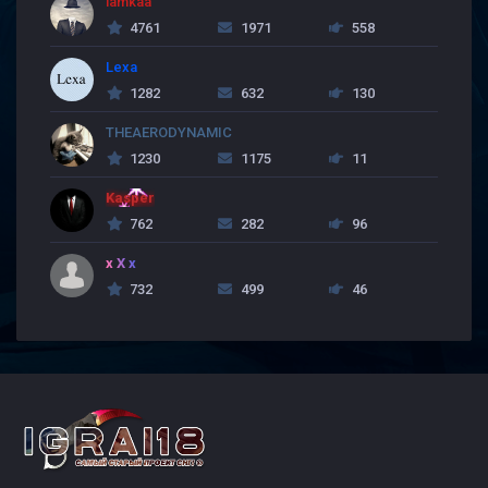
lamkaa
4761
1971
558
Lexa
1282
632
130
THEAERODYNAMIC
1230
1175
11
Kasper
762
282
96
x X x
732
499
46