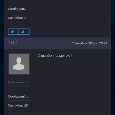
Сообщений: 314
Спасибок: 3
XALK
16 ноября 2022 г, 20:24
Спасибо ,посмотрю !
Любитель CS
Сообщений: 149
Спасибок: 20