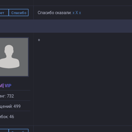
Спасибо сказали:
x X x
ет
Спасибо
+
M] VIP
нг: 732
щений: 499
бок: 46