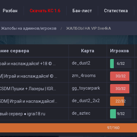
Разбан
Скачать КС 1.6
Бан-лист
Статистика
Жалобы на админов/игроков
ЖАЛБОЫ НА VIP Sve4kA
/
бытия проекта
ание сервера
Карта
Игроков
de_dust2
ай и наслаждайся! +18 © Public
6/32
zm_4rooms
 Играй и наслаждайся! © Zombie Show
30/32
gg_toycarpark
DM Пушки + Лазеры | IGRAI18.RU ツ █
30/32
de_dust2_2x2
DM] Играй и наслаждайся! © Classic
22/32
de_aztec
ый сервер ● igrai18.ru
9/32
97/160