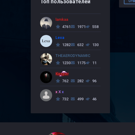
Топ пользователей
Отв
lamkaa
4761
1971
558
Lexa
1282
632
130
THEAERODYNAMIC
1230
1175
11
Kasper
762
282
96
x X x
732
499
46