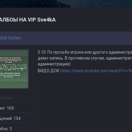
ЛБОЫ НА VIP Sve4kA
hid Soliev
5.10. По просьбе игрока или другого админист
демо-запись. В противном случае, администрат
администрации)
ВИДО ДОК
https://www.youtube.com/watch?v=9
ый бан
нг: 169
щений: 154
бок: 3