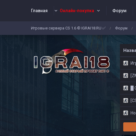
Главная
Онлайн-покупка
Форум
Игровые сервера CS 1.6 © IGRAI18.RU ✅
Форум
/
/
Заявки
Жалобы
Админы
Со
Назв
Игр
[ZM]
█ CS
[CS
Нов