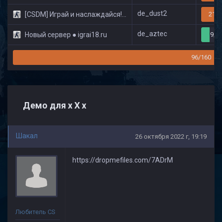
de_dust2
[CSDM] Играй и наслаждайся! © Classic
21/3
de_aztec
Новый сервер ● igrai18.ru
9/3
96/160
Демо для х Х х
Шакал
26 октября 2022 г, 19:19
https://dropmefiles.com/7ADrM
Любитель CS