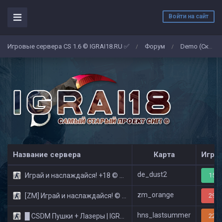
Войти на сайт
Игровые сервера CS 1.6 © IGRAI18.RU ✅
Форум
Demo (Скриншоты)
/
/
Название сервера
Карта
Игро
de_dust2
Играй и наслаждайся! +18 © Public
15/3
zm_orange
[ZM] Играй и наслаждайся! © Zombie Show
29/3
hns_lastsummer
█ CSDM Пушки + Лазеры | IGRAI18.RU ツ █
22/3