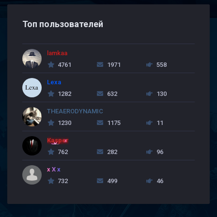
Топ пользователей
lamkaa
4761
1971
558
Lexa
1282
632
130
THEAERODYNAMIC
1230
1175
11
Kasper
762
282
96
x X x
732
499
46