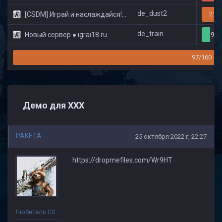
de_dust2
[CSDM] Играй и наслаждайся! © Classic
21/3
de_train
Новый сервер ● igrai18.ru
9/3
97/160
Демо для ХХХ
PAKETA
25 октября 2022 г, 22:27
https://dropmefiles.com/Wr9HT
Любитель CS