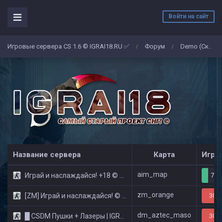
Войти на сайт
Игровые сервера CS 1.6 © IGRAI18.RU ✅
Форум
Demo (Скриншоты)
/
/
Название сервера
Карта
Игро
aim_map
Играй и наслаждайся! +18 © Public
7/3
zm_orange
[ZM] Играй и наслаждайся! © Zombie Show
30/3
dm_aztec_maso
█ CSDM Пушки + Лазеры | IGRAI18.RU ツ █
30/3