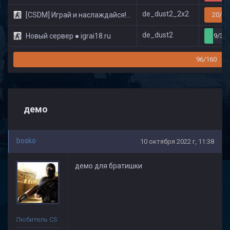
de_dust2_2x2
[CSDM] Играй и наслаждайся! © Classic
20/32
de_dust2
Новый сервер ● igrai18.ru
9/32
96/160
демо
bosko
10 октября 2022 г, 11:38
демо для братишки
Любитель CS