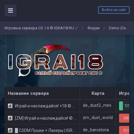
Войти на сайт
Игровые сервера CS 1.6 © IGRAI18.RU ✅
Форум
Demo (Скриншоты)
/
/
Название сервера
Карта
Игрок
de_dust2_mini
Играй и наслаждайся! +18 © Public
7/32
zm_dust_world
[ZM] Играй и наслаждайся! © Zombie Show
29/32
de_barcelona
█ CSDM Пушки + Лазеры | IGRAI18.RU ツ █
31/32