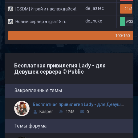
de_aztec
[CSDM] Играй и наслаждайся! © Classic
21/32
de_nuke
Новый сервер ● igrai18.ru
9/32
100/160
Бесплатная привилегия Lady - для
Девушек сервера © Public
Закрепленные темы
Бесплатная привилегия Lady - для Девушек сервера Играй и наслаждайся! +18 © Public
Kasper
1745
0
Темы форума