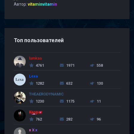
Автор:
vitaminvitamin
Топ пользователей
lamkaa
4761
1971
558
Lexa
1282
632
130
THEAERODYNAMIC
1230
1175
11
Kasper
762
282
96
x X x