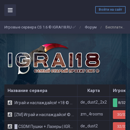
Войти на сайт
Игровые сервера CS 1.6 © IGRAI18.RU ✅
Форум
Бесплатная привилегия Lady - для Девушек сервера © Public
/
/
Название сервера
Карта
Игроко
de_dust2_2x2
Играй и наслаждайся! +18 © Public
8/32
zm_4rooms
[ZM] Играй и наслаждайся! © Zombie Show
30/32
de_dust2
█ CSDM Пушки + Лазеры | IGRAI18.RU ツ █
32/32