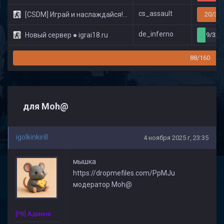
cs_assault
[CSDM] Играй и наслаждайся! © Classic
20/32
de_inferno
Новый сервер ● igrai18.ru
9/32
88/160
для Moh@
igolkinkirill
4 ноября 2025 г, 23:35
мышка
https://dropmefiles.com/PpMJu
модератор Moh@
[PB] Администратор