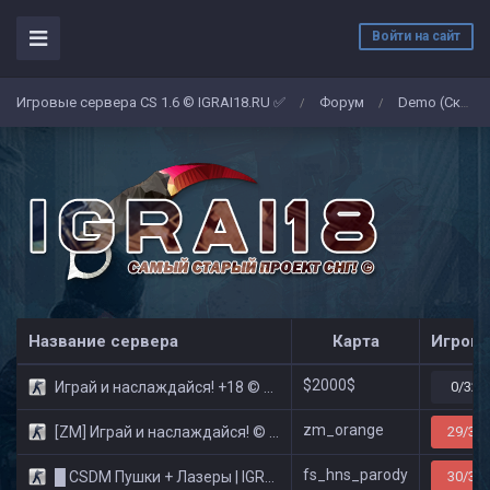
Войти на сайт
Игровые сервера CS 1.6 © IGRAI18.RU ✅
Форум
Demo (Скриншоты)
/
/
Название сервера
Карта
Игроко
$2000$
Играй и наслаждайся! +18 © Public
0/32
zm_orange
[ZM] Играй и наслаждайся! © Zombie Show
29/32
fs_hns_parody
█ CSDM Пушки + Лазеры | IGRAI18.RU ツ █
30/32