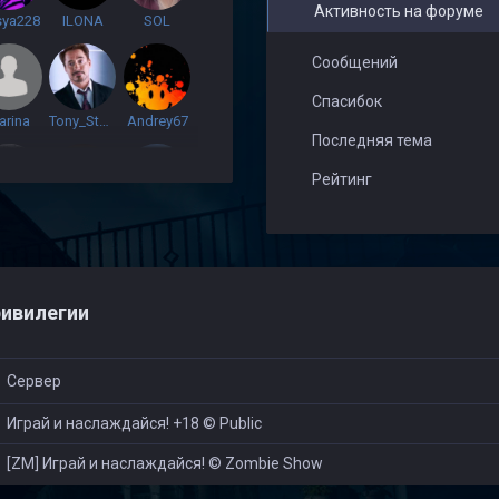
Активность на форуме
sya228
ILONA
SOL
Сообщений
Спасибок
arina
Tony_Stark
Andrey67
Последняя тема
Рейтинг
Danil Alekseevich
Nedovolniy
Богдан За ВМФ
ивилегии
Сервер
Играй и наслаждайся! +18 © Public
[ZM] Играй и наслаждайся! © Zombie Show