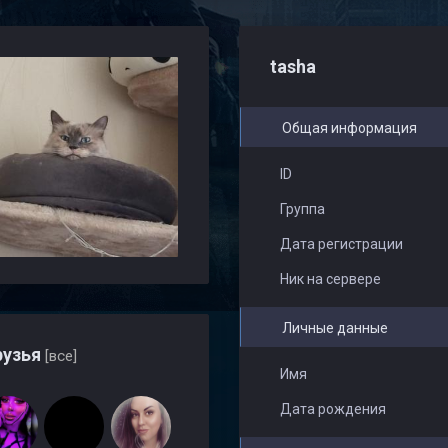
tasha
Общая информация
ID
Группа
Дата регистрации
Ник на сервере
Личные данные
узья
[все]
Имя
Дата рождения