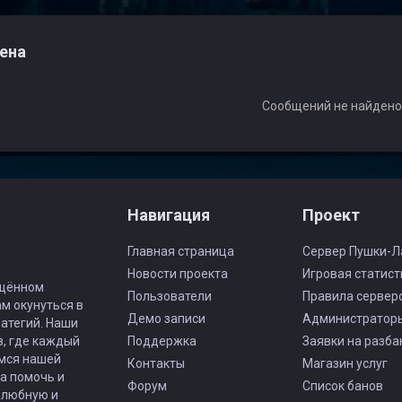
ена
Сообщений не найден
Навигация
Проект
Главная страница
Сервер Пушки-Л
Новости проекта
Игровая статист
ящённом
Пользователи
Правила сервер
ам окунуться в
Демо записи
Администратор
атегий. Наши
в, где каждый
Поддержка
Заявки на разба
имся нашей
Контакты
Магазин услуг
а помочь и
Форум
Список банов
елюбную и