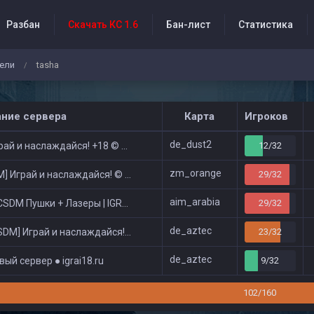
Разбан
Скачать КС 1.6
Бан-лист
Статистика
ели
tasha
/
бытия проекта
ание сервера
Карта
Игроков
de_dust2
ай и наслаждайся! +18 © Public
12/32
zm_orange
 Играй и наслаждайся! © Zombie Show
29/32
aim_arabia
DM Пушки + Лазеры | IGRAI18.RU ツ █
29/32
de_aztec
DM] Играй и наслаждайся! © Classic
23/32
de_aztec
ый сервер ● igrai18.ru
9/32
102/160