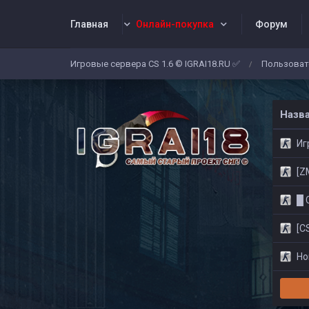
Главная
Онлайн-покупка
Форум
Игровые сервера CS 1.6 © IGRAI18.RU ✅
Пользоват
/
Заявки
Жалобы
Админы
Со
Назв
Игр
[ZM]
█ CS
[CS
Нов