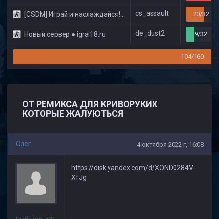
cs_assault
[CSDM] Играй и наслаждайся! © Classic
20/32
de_dust2
Новый сервер ● igrai18.ru
9/32
104/160
ОТ РЕМИКСА ДЛЯ КРИВОРУКИХ
КОТОРЫЕ ЖАЛУЮТЬСЯ
Олег
4 октября 2022 г, 16:08
https://disk.yandex.com/d/XOND0284V-
XfJg
Любитель CS