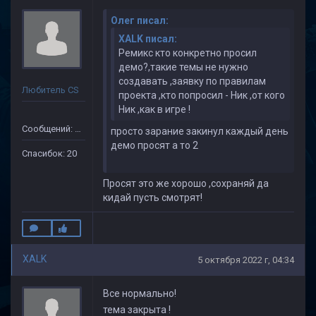
Олег писал:
XALK писал:
Ремикс кто конкретно просил
демо?,такие темы не нужно
создавать ,заявку по правилам
Любитель CS
проекта ,кто попросил - Ник ,от кого
Ник ,как в игре !
Сообщений: 149
просто зарание закинул каждый день
демо просят а то 2
Спасибок: 20
Просят это же хорошо ,сохраняй да
кидай пусть смотрят!
XALK
5 октября 2022 г, 04:34
Все нормально!
тема закрыта !