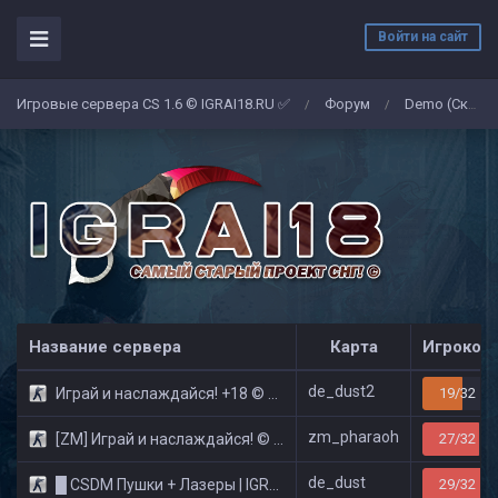
Войти на сайт
Игровые сервера CS 1.6 © IGRAI18.RU ✅
Форум
Demo (Скриншоты)
/
/
Название сервера
Карта
Игроков
de_dust2
Играй и наслаждайся! +18 © Public
19/32
zm_pharaoh
[ZM] Играй и наслаждайся! © Zombie Show
27/32
de_dust
█ CSDM Пушки + Лазеры | IGRAI18.RU ツ █
29/32