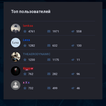
Топ пользователей
lamkaa
4761
1971
558
Lexa
1282
632
130
THEAERODYNAMIC
1230
1175
11
Kasper
762
282
96
x X x
732
499
46