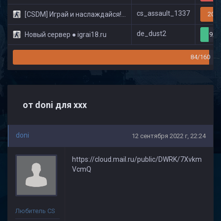
cs_assault_1337
[CSDM] Играй и наслаждайся! © Classic
20/3
de_dust2
Новый сервер ● igrai18.ru
9/3
84/160
от doni для ххх
doni
12 сентября 2022 г, 22:24
https://cloud.mail.ru/public/DWRK/7Xvkm
VcmQ
Любитель CS