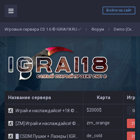
Войти на сайт
Игровые сервера CS 1.6 © IGRAI18.RU ✅
Форум
Demo (Скриншоты)
/
/
Название сервера
Карта
Игро
$2000$
Играй и наслаждайся! +18 © Public
0/3
zm_orange
[ZM] Играй и наслаждайся! © Zombie Show
29/3
de_cold
█ CSDM Пушки + Лазеры | IGRAI18.RU ツ █
26/3