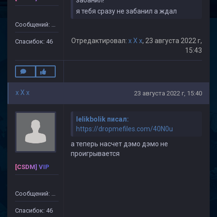
забанил!
я тебя сразу не забанил а ждал
Сообщений: 499
Отредактировал:
x X x
, 23 августа 2022 г,
Спасибок: 46
15:43
x X x
23 августа 2022 г, 15:40
lelikbolik писал:
https://dropmefiles.com/40N0u
а теперь насчет дэмо дэмо не
проигрывается
[CSDM] VIP
Сообщений: 499
Спасибок: 46