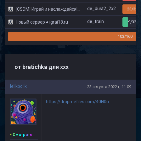
de_dust2_2x2
[CSDM] Играй и наслаждайся! © Classic
23/32
de_train
Новый сервер ● igrai18.ru
9/32
103/160
от bratichka для ххх
lelikbolik
23 августа 2022 г, 11:09
https://dropmefiles.com/40N0u
~Смотритель~CSDM ©