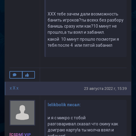
ХХХ тебе зачем дали возможность
банить игроков?ты всекх без разбору
банишь сразу или как?10 минут не
прошло,а ты взял и забанил.
какой 10 минут прошло посмотри я
тебя после 4 или пятой забанил
x X x
23 августа 2022 г, 15:39
lelikbolik писал:
и я с микро с тобой
разговаривал.сказал что скину как
доиграю карту!а ты молча взял и
[CSDM] VIP