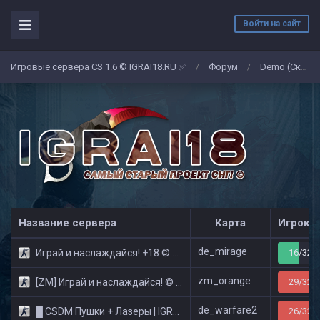
Войти на сайт
Игровые сервера CS 1.6 © IGRAI18.RU ✅
Форум
Demo (Скриншоты)
/
/
Название сервера
Карта
Игроко
de_mirage
Играй и наслаждайся! +18 © Public
16/32
zm_orange
[ZM] Играй и наслаждайся! © Zombie Show
29/32
de_warfare2
█ CSDM Пушки + Лазеры | IGRAI18.RU ツ █
26/32