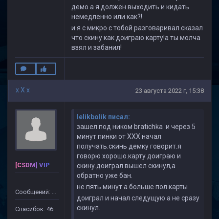
демо а я должен выходить и кидать
немедленно или как?!
и я с микро с тобой разговаривал.сказал
что скину как доиграю карту!а ты молча
взял и забанил!
x X x
23 августа 2022 г, 15:38
lelikbolik писал:
зашел под ником bratichka и через 5
минут пинки от ХХХ начал
получать.скинь демку говорит.я
говорю хорошо.карту доиграю и
[CSDM] VIP
скину.доиграл.вышел скинул,а
обратно уже бан.
не пять минут а больше пол карты
Сообщений: 499
доиграл и начал следущую а не сразу
скинул.
Спасибок: 46