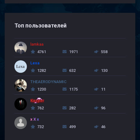
Топ пользователей
lamkaa
4761
1971
558
Lexa
1282
632
130
THEAERODYNAMIC
1230
1175
11
Kasper
762
282
96
x X x
732
499
46