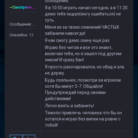
сообщения.
~Смотритель~CSDM ©
Я в 10:50 играть начал сегодня, а в 11:20
демо тебе кидал(могу ошибаться) не
суть.
Сообщений: 65
Меня из за твоих сомнений ЧАСТЫХ
забанили навсегда!
Спасибок: 11
Я как смогу демо скину ещё раз.
Играю без читов и все это знают,
включая тебя, но я зашёл под другим
ником! И сразу бан!
Я просто разочаровался, но обид и зла
не держу.
Будь лояльнее, посмотри за игроком
хотя бы минут 5-7 .Общайся!
Предупреждай перед своими
действиями!
Легко взять и забанить!
Тяжело привлечь человека что бы он
остался и играл без випки на ровне с
тобой!