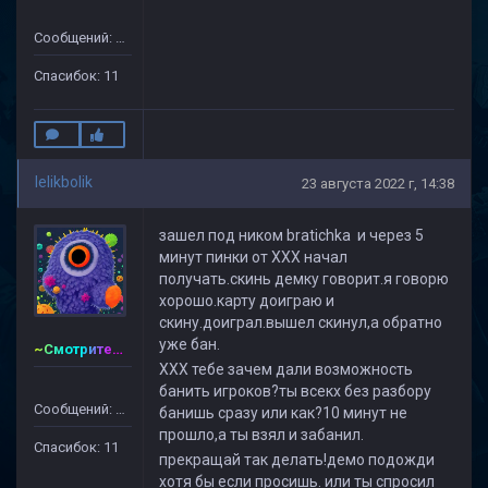
Сообщений: 65
Спасибок: 11
lelikbolik
23 августа 2022 г, 14:38
зашел под ником bratichka и через 5
минут пинки от ХХХ начал
получать.скинь демку говорит.я говорю
хорошо.карту доиграю и
скину.доиграл.вышел скинул,а обратно
уже бан.
~Смотритель~CSDM ©
ХХХ тебе зачем дали возможность
банить игроков?ты всекх без разбору
Сообщений: 65
банишь сразу или как?10 минут не
прошло,а ты взял и забанил.
Спасибок: 11
прекращай так делать!демо подожди
хотя бы если просишь. или ты спросил