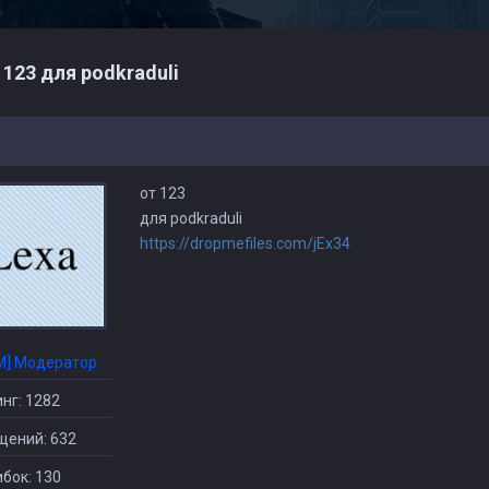
 123 для podkraduli
от 123
для podkraduli
https://dropmefiles.com/jEx34
M] Модератор
нг: 1282
щений: 632
бок: 130