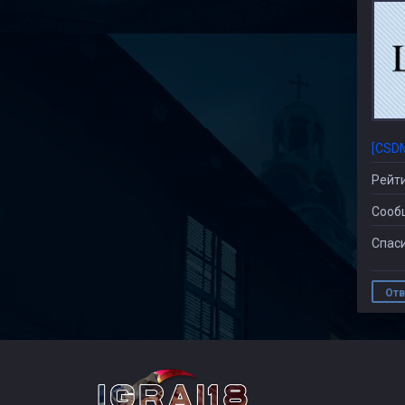
[CSD
Рейти
Сооб
Спаси
Отв