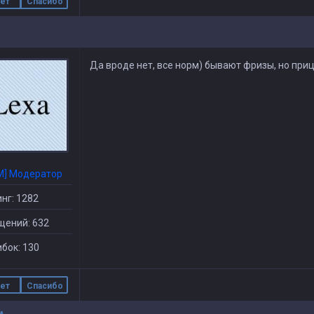
ет
Спасибо
Да вроде нет, все норм) бывают фризы, но при
M] Модератор
нг: 1282
щений: 632
бок: 130
ет
Спасибо