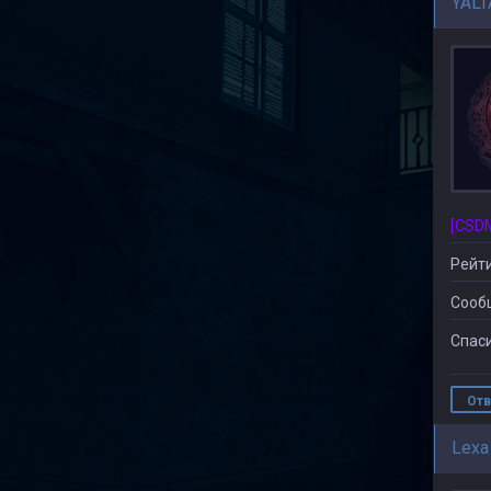
YALT
Рейти
Сооб
Спаси
Отв
Lexa