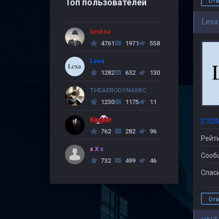
Топ пользователей
Отв
Lexa
lamkaa
4761
1971
558
Lexa
1282
632
130
THEAERODYNAMIC
1230
1175
11
Kasper
[CSD
762
282
96
Рейти
x X x
Сооб
732
499
46
Спаси
Отв