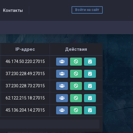
Войти на сайт
Контакты
IP-адрес
Действия
46.174.50.220:27015
37.230.228.49:27015
37.230.228.73:27015
62.122.215.18:27015
45.136.204.14:27015