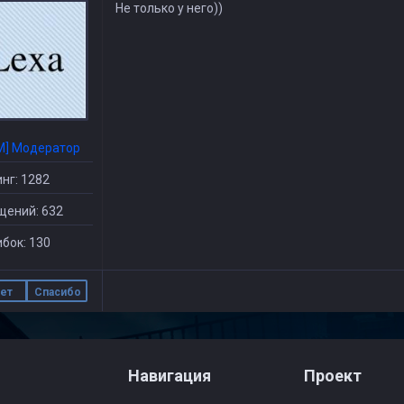
Не только у него))
M] Модератор
нг: 1282
щений: 632
бок: 130
ет
Спасибо
Навигация
Проект