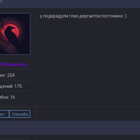
A
у подкрадули глаз дергается постоянно :)
[CSDM] Администратор
нг: 254
щений: 175
бок: 16
ет
Спасибо