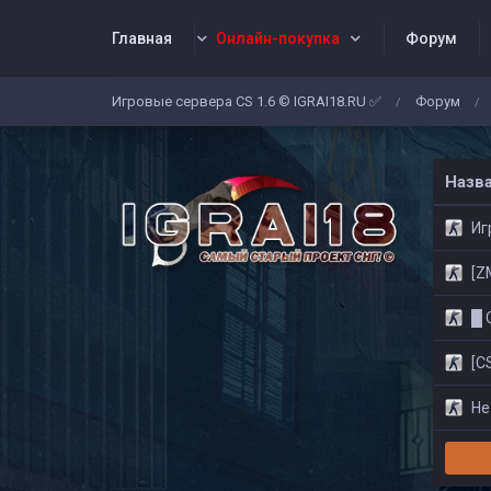
Главная
Онлайн-покупка
Форум
Игровые сервера CS 1.6 © IGRAI18.RU ✅
Форум
/
/
Заявки
Жалобы
Админы
Со
Назв
Игр
[ZM]
█ CS
[CS
Не