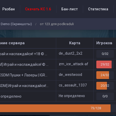
Разбан
Скачать КС 1.6
Бан-лист
Статистика
Demo (Скриншоты)
от 123 для podkraduli
/
бытия проекта
ание сервера
Карта
Игроков
de_dust2_2x2
ай и наслаждайся! +18 © Public
0/32
zm_ice_attack-af
 Играй и наслаждайся! © Zombie Show
29/32
de_westwood
DM Пушки + Лазеры | IGRAI18.RU ツ █
24/32
cs_assault_1337
DM] Играй и наслаждайся! © Classic
20/32
Не определено
 определено
0/0
73/128