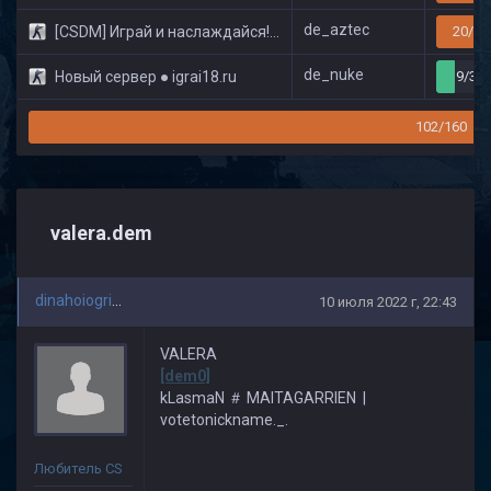
de_aztec
[CSDM] Играй и наслаждайся! © Classic
20/32
de_nuke
Новый сервер ● igrai18.ru
9/32
102/160
valera.dem
dinahoiogrizok
10 июля 2022 г, 22:43
VALERA
[dem0]
kLasmaN ＃ MAITAGARRIEN |
votetonickname._.
Любитель CS