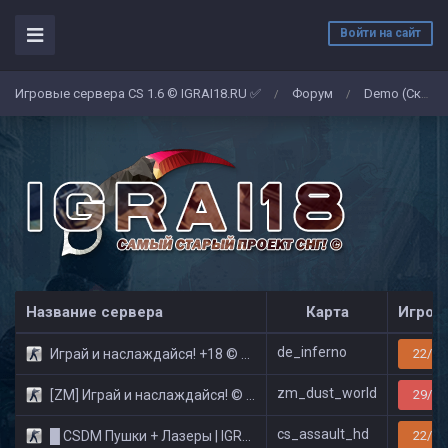
Войти на сайт
Игровые сервера CS 1.6 © IGRAI18.RU ✅
Форум
Demo (Скриншоты)
/
/
Название сервера
Карта
Игрок
de_inferno
Играй и наслаждайся! +18 © Public
22/32
zm_dust_world
[ZM] Играй и наслаждайся! © Zombie Show
29/32
cs_assault_hd
█ CSDM Пушки + Лазеры | IGRAI18.RU ツ █
22/32