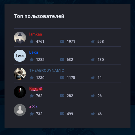
Топ пользователей
lamkaa
4761
1971
558
Lexa
1282
632
130
THEAERODYNAMIC
1230
1175
11
Kasper
762
282
96
x X x
732
499
46