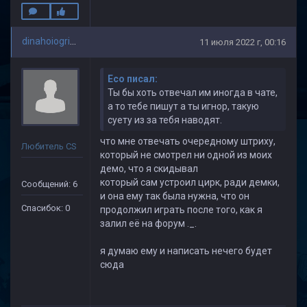
dinahoiogrizok
11 июля 2022 г, 00:16
Eco писал:
Ты бы хоть отвечал им иногда в чате,
а то тебе пишут а ты игнор, такую
суету из за тебя наводят.
что мне отвечать очередному штриху,
Любитель CS
который не смотрел ни одной из моих
демо, что я скидывал
который сам устроил цирк, ради демки,
Сообщений: 6
и она ему так была нужна, что он
Спасибок: 0
продолжил играть после того, как я
залил её на форум ._.
я думаю ему и написать нечего будет
сюда