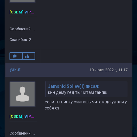
[CSDM] VIP-PREMIUM
Сообщений: 40
Спасибок: 2
yakut
10 июня 2022 г, 11:17
Jamshid Soliev(1) писал:
кин дему гед ты читам ганяш
если ты випку считашь читам до удали у
себя cs
[CSDM] VIP-PREMIUM
Сообщений: 40