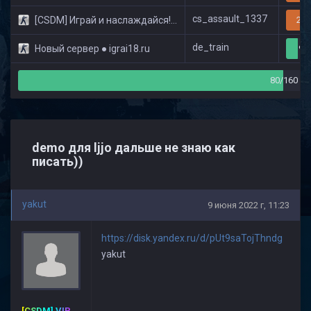
cs_assault_1337
[CSDM] Играй и наслаждайся! © Classic
20/
de_train
Новый сервер ● igrai18.ru
9/
80/160
demo для ljjo дальше не знаю как
писать))
yakut
9 июня 2022 г, 11:23
https://disk.yandex.ru/d/pUt9saTojThndg
yakut
[CSDM] VIP-PREMIUM