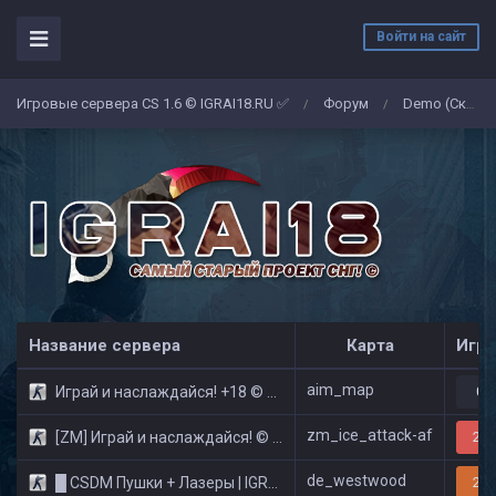
Войти на сайт
Игровые сервера CS 1.6 © IGRAI18.RU ✅
Форум
Demo (Скриншоты)
/
/
Название сервера
Карта
Игро
aim_map
Играй и наслаждайся! +18 © Public
0/
zm_ice_attack-af
[ZM] Играй и наслаждайся! © Zombie Show
29/
de_westwood
█ CSDM Пушки + Лазеры | IGRAI18.RU ツ █
22/