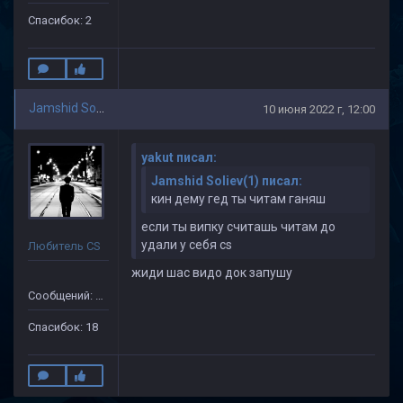
Спасибок: 2
Jamshid Soliev(1)
10 июня 2022 г, 12:00
yakut писал:
Jamshid Soliev(1) писал:
кин дему гед ты читам ганяш
если ты випку считашь читам до
удали у себя cs
Любитель CS
жиди шас видо док запушу
Сообщений: 505
Спасибок: 18