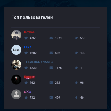
Топ пользователей
lamkaa
4761
1971
558
Lexa
1282
632
130
THEAERODYNAMIC
1230
1175
11
Kasper
762
282
96
x X x
732
499
46