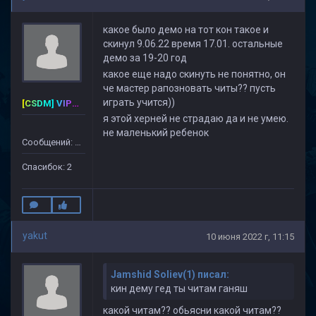
какое было демо на тот кон такое и
скинул 9.06.22 время 17.01. остальные
демо за 19-20 год
какое еще надо скинуть не понятно, он
че мастер рапозновать читы?? пусть
играть учится))
[CSDM] VIP-PREMIUM
я этой херней не страдаю да и не умею.
не маленький ребенок
Сообщений: 40
Спасибок: 2
yakut
10 июня 2022 г, 11:15
Jamshid Soliev(1) писал:
кин дему гед ты читам ганяш
какой читам?? обьясни какой читам??