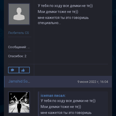
У тебя по ходу все демки не те))
Мои демки тоже не те))
мне кажется ты это говоришь
специально...
Любитель CS
Сообщений: 36
Спасибок: 2
Jamshid Soliev(1)
9 июня 2022 г, 16:04
iceman писал:
У тебя по ходу все демки не те))
Мои демки тоже не те))
мне кажется ты это говоришь