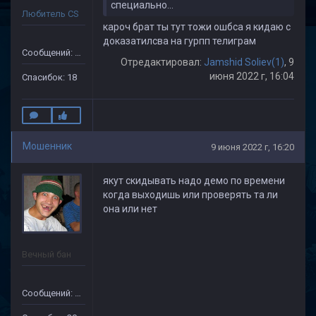
специально...
Любитель CS
кароч брат ты тут тожи ошбса я кидаю с
доказатилсва на гурпп телиграм
Сообщений: 505
Отредактировал:
Jamshid Soliev(1)
, 9
июня 2022 г, 16:04
Спасибок: 18
Мошенник
9 июня 2022 г, 16:20
якут скидывать надо демо по времени
когда выходишь или проверять та ли
она или нет
Вечный бан
Сообщений: 133