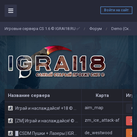
Войти на сайт
Игровые сервера CS 1.6 © IGRAI18.RU ✅
Форум
Demo (Скриншоты)
/
/
Название сервера
Карта
Игро
aim_map
Играй и наслаждайся! +18 © Public
0/
zm_ice_attack-af
[ZM] Играй и наслаждайся! © Zombie Show
29/
de_westwood
█ CSDM Пушки + Лазеры | IGRAI18.RU ツ █
24/