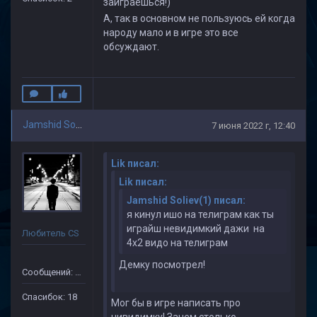
заиграешься!)
А, так в основном не пользуюсь ей когда
народу мало и в игре это все
обсуждают.
Jamshid Soliev(1)
7 июня 2022 г, 12:40
Lik писал:
Lik писал:
Jamshid Soliev(1) писал:
я кинул ишо на телиграм как ты
играйш невидимкий дажи на
Любитель CS
4х2 видо на телиграм
Демку посмотрел!
Сообщений: 505
Спасибок: 18
Мог бы в игре написать про