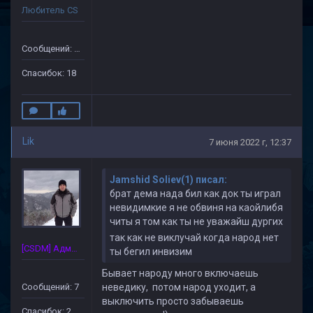
Любитель CS
Сообщений: 505
Спасибок: 18
Lik
7 июня 2022 г, 12:37
Jamshid Soliev(1) писал:
брат дема нада бил как док ты играл
невидимкие я не обвиня на каойлибя
читы я том как ты не уважайш дургих
так как не виклучай когда народ нет
[CSDM] Администратор
ты бегил инвизим
Бывает народу много включаешь
Сообщений: 7
неведику, потом народ уходит, а
выключить просто забываешь
Спасибок: 2