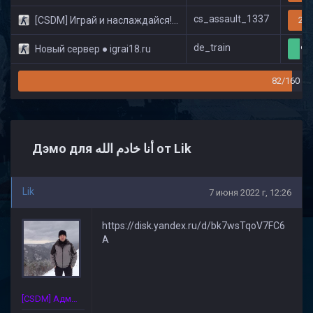
cs_assault_1337
[CSDM] Играй и наслаждайся! © Classic
20/
de_train
Новый сервер ● igrai18.ru
9/
82/160
Дэмо для أنا خادم الله от Lik
Lik
7 июня 2022 г, 12:26
https://disk.yandex.ru/d/bk7wsTqoV7FC6
A
[CSDM] Администратор