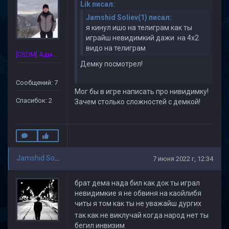
Lik писал:
Jamshid Soliev(1) писал:
я кинул ишо на телиграм как ты
играйш невидимкий дажи на 4х2
видо на телиграм
[CSDM] Администратор
Демку посмотрел!
Сообщений: 7
Мог бы в игре написать про нивидимку!
Спасибок: 2
Зачем столько сложностей с демкой!
Jamshid Soliev(1)
7 июня 2022 г, 12:34
брат дема нада бил как док ты играл
невидимкие я не обвиня на каойлибя
читы я том как ты не уважайш дургих
так как не виклучай когда народ нет ты
бегил инвизим