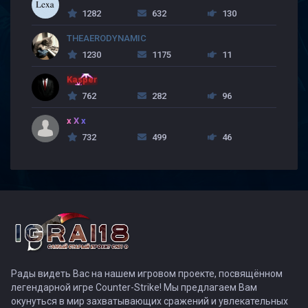
1282
632
130
THEAERODYNAMIC
1230
1175
11
Kasper
762
282
96
x X x
732
499
46
Рады видеть Вас на нашем игровом проекте, посвящённом
легендарной игре Counter-Strike! Мы предлагаем Вам
окунуться в мир захватывающих сражений и увлекательных