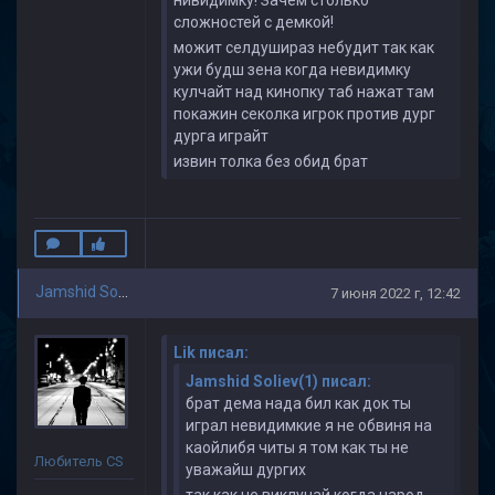
нивидимку! Зачем столько
сложностей с демкой!
можит селдушираз небудит так как
ужи будш зена когда невидимку
кулчайт над кинопку таб нажат там
покажин секолка игрок против дург
дурга играйт
извин толка без обид брат
Jamshid Soliev(1)
7 июня 2022 г, 12:42
Lik писал:
Jamshid Soliev(1) писал:
брат дема нада бил как док ты
играл невидимкие я не обвиня на
каойлибя читы я том как ты не
Любитель CS
уважайш дургих