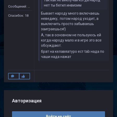
так как не виклучай когда народ
нет ты бегил инвизим
Сообщений: 505
Бывает народу много включаешь
Спасибок: 18
неведику, потом народ уходит, а
выключить просто забываешь
заиграешься!)
А, так в основном не пользуюсь ей
когда народу мало и в игре это все
обсуждают.
брат на келавяатуро ест tab нада по
чаши нада нажат
Авторизация
Войти на сайт